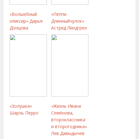
«Волшебный
«Пеппи
эликсир» Дарья
Длинныйчулок»
Донцова
Астрид Линдгрен
«Золушка»
«Жизнь Ивана
Шарль Перро
Семёнова,
второклассника
и второгодника»
Лев Давыдычев