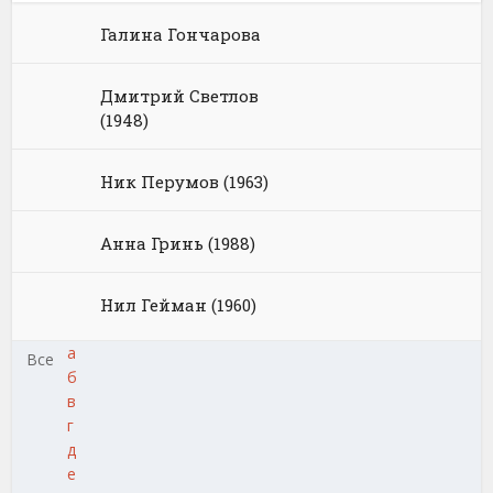
Галина Гончарова
Дмитрий Светлов
(1948)
Ник Перумов (1963)
Анна Гринь (1988)
Нил Гейман (1960)
а
Все
б
в
г
д
е