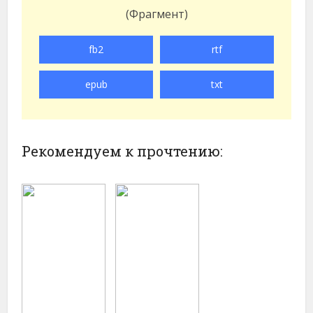
(Фрагмент)
fb2
rtf
epub
txt
Рекомендуем к прочтению: