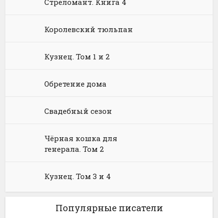
Стреломант. Книга 4
Языкознание
Социальная фантастика
Ужасы и Мистика
Королевский тюльпан
Юмористическая фантастика
Фэнтези про драконов
Юмористическое фэнтези
Кузнец. Том 1 и 2
Обретение дома
Свадебный сезон
Чёрная кошка для
генерала. Том 2
Кузнец. Том 3 и 4
Популярные писатели