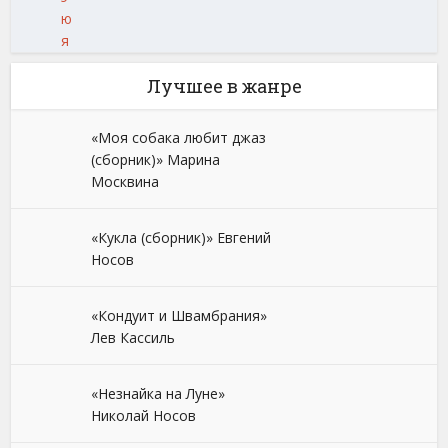
ю
я
Лучшее в жанре
«Моя собака любит джаз
(сборник)» Марина
Москвина
«Кукла (сборник)» Евгений
Носов
«Кондуит и Швамбрания»
Лев Кассиль
«Незнайка на Луне»
Николай Носов