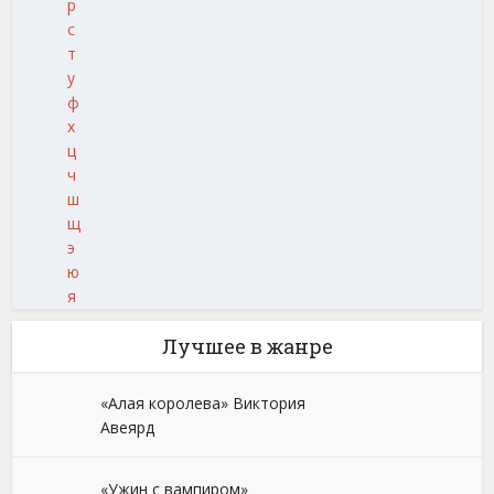
р
с
т
у
ф
х
ц
ч
ш
щ
э
ю
я
Лучшее в жанре
«Алая королева» Виктория
Авеярд
«Ужин с вампиром»