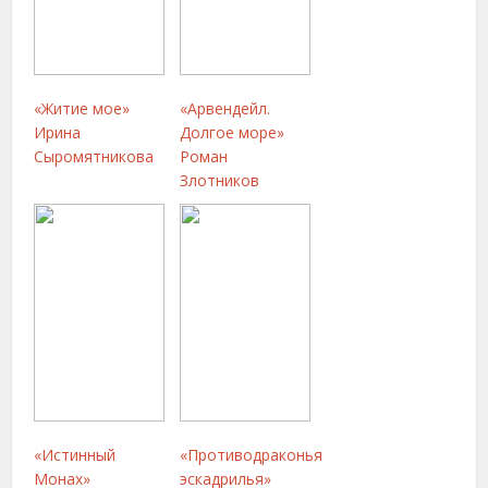
«Житие мое»
«Арвендейл.
Ирина
Долгое море»
Сыромятникова
Роман
Злотников
«Истинный
«Противодраконья
Монах»
эскадрилья»