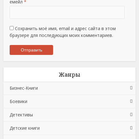
емейл
*
Сохранить моё имя, email и адрес сайта в этом
браузере для последующих моих комментариев.
Жанры
Бизнес-Книги
Боевики
Банковское дело
Детективы
Бухучет, налогообложение, аудит
Боевики: Прочее
Детские книги
Делопроизводство
Криминальные боевики
Зарубежные детективы