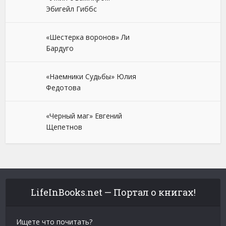
Эбигейл Гиббс
«Шестерка воронов» Ли
Бардуго
«Наемники Судьбы» Юлия
Федотова
«Черный маг» Евгений
Щепетнов
LifeInBooks.net — Портал о книгах!
Ищете что почитать?