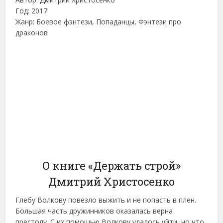
Год: 2017
Жанр: Боевое фэнтези, Попаданцы, Фэнтези про
драконов
О книге «Держать строй»
Дмитрий Христосенко
Глебу Волкову повезло выжить и не попасть в плен.
Большая часть дружинников оказалась верна
престолу. С их помощью Волкову удалось уйти, но что