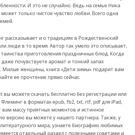
ленности. И это не случайно. Ведь на семье Ника
о может только чистое чувство любви. Всего одна
семей.
г рассказывает и о традициях в Рождественский
ли люди в то время. Автор так умело это описывает,
й таинства приготовления праздничных блюд. Когда
о даже почувствуете аромат и тонкий запах
х. Милые женщины, книга «Дети зимы» подарит вам
найте ее прочтение прямо сейчас.
net вы можете скачать бесплатно без регистрации или
еминг в форматах epub, fb2, txt, rtf, pdf для iPad,
рит вам массу приятных моментов и истинное
ую версию вы можете у нашего партнера. Также, у
з литературного мира, узнаете биографию любимых
имеется отдельный раздел с полезными советами и