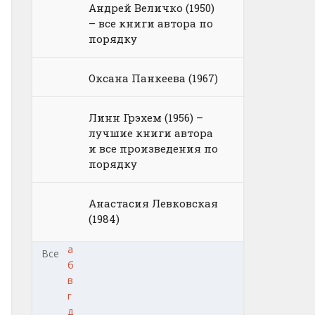
Андрей Величко (1950)
– все книги автора по
порядку
Оксана Панкеева (1967)
Линн Грэхем (1956) –
лучшие книги автора
и все произведения по
порядку
Анастасия Левковская
(1984)
а
Все
б
в
г
д