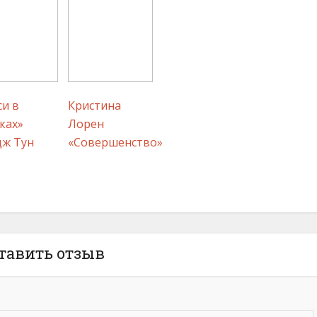
и в
Кристина
ках»
Лорен
дж Тун
«Совершенство»
тавить отзыв