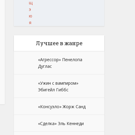
щ
э
ю
я
Лучшее в жанре
«Агрессор» Пенелопа
Дуглас
«Ужин с вампиром»
Эбигейл Гиббс
«Консуэло» Жорж Санд
«Сделка» Эль Кеннеди