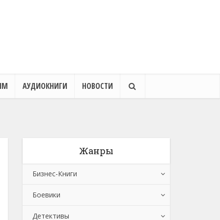
ЯМ
АУДИОКНИГИ
НОВОСТИ
Жанры
Бизнес-Книги
Боевики
Банковское дело
Детективы
Бухучет, налогообложение, аудит
Боевики: Прочее