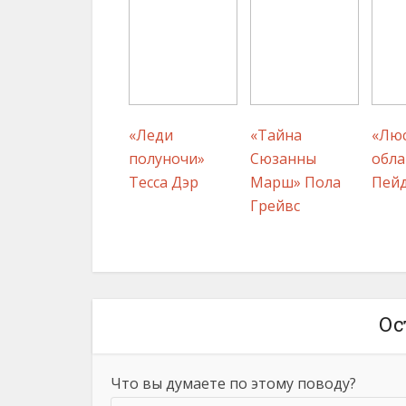
«Леди
«Тайна
«Люс
полуночи»
Сюзанны
обла
Тесса Дэр
Марш» Пола
Пей
Грейвс
Ос
Что вы думаете по этому поводу?