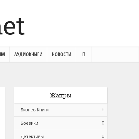
ЯМ
АУДИОКНИГИ
НОВОСТИ
Жанры
Бизнес-Книги
Боевики
Банковское дело
Детективы
Бухучет, налогообложение, аудит
Боевики: Прочее