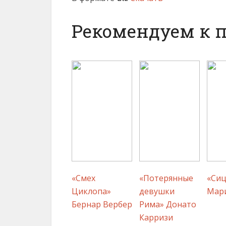
Рекомендуем к 
«Смех
«Потерянные
«Си
Циклопа»
девушки
Мар
Бернар Вербер
Рима» Донато
Карризи