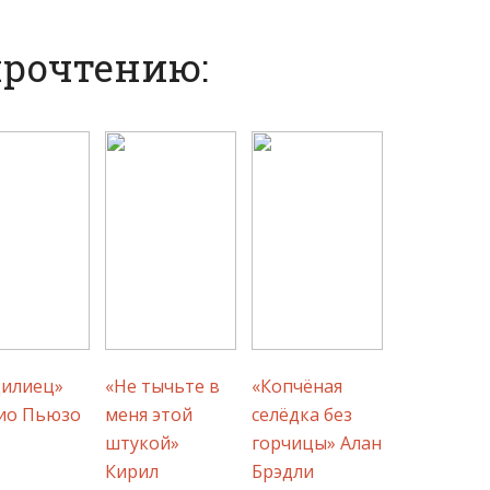
прочтению:
цилиец»
«Не тычьте в
«Копчёная
ио Пьюзо
меня этой
селёдка без
штукой»
горчицы» Алан
Кирил
Брэдли