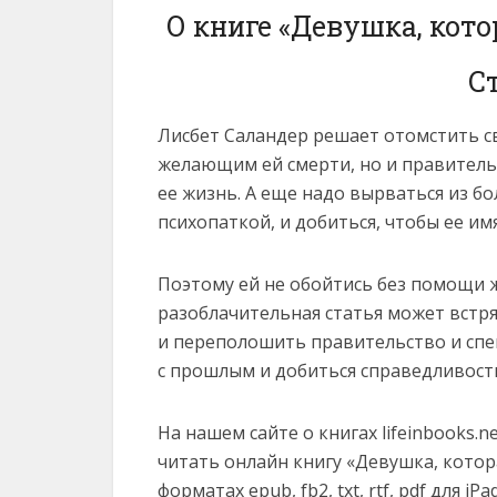
О книге «Девушка, кот
С
Лисбет Саландер решает отомстить с
желающим ей смерти, но и правитель
ее жизнь. А еще надо вырваться из бо
психопаткой, и добиться, чтобы ее им
Поэтому ей не обойтись без помощи 
разоблачительная статья может встр
и переполошить правительство и спец
с прошлым и добиться справедливост
На нашем сайте о книгах lifeinbooks.
читать онлайн книгу «Девушка, котор
форматах epub, fb2, txt, rtf, pdf для iP