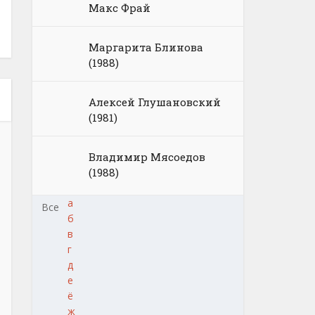
Макс Фрай
Маргарита Блинова
(1988)
Алексей Глушановский
(1981)
Владимир Мясоедов
(1988)
а
Все
б
в
г
д
е
ё
ж