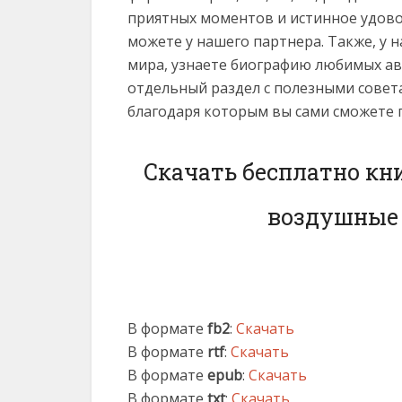
приятных моментов и истинное удово
можете у нашего партнера. Также, у 
мира, узнаете биографию любимых ав
отдельный раздел с полезными совет
благодаря которым вы сами сможете 
Скачать бесплатно кн
воздушные 
В формате
fb2
:
Скачать
В формате
rtf
:
Скачать
В формате
epub
:
Скачать
В формате
txt
:
Скачать