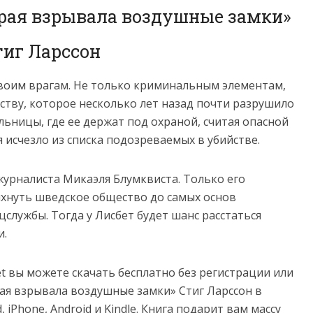
орая взрывала воздушные замки»
тиг Ларссон
воим врагам. Не только криминальным элементам,
ству, которое несколько лет назад почти разрушило
льницы, где ее держат под охраной, считая опасной
я исчезло из списка подозреваемых в убийстве.
журналиста Микаэля Блумквиста. Только его
яхнуть шведское общество до самых основ
службы. Тогда у Лисбет будет шанс расстаться
и.
net вы можете скачать бесплатно без регистрации или
ая взрывала воздушные замки» Стиг Ларссон в
ad, iPhone, Android и Kindle. Книга подарит вам массу