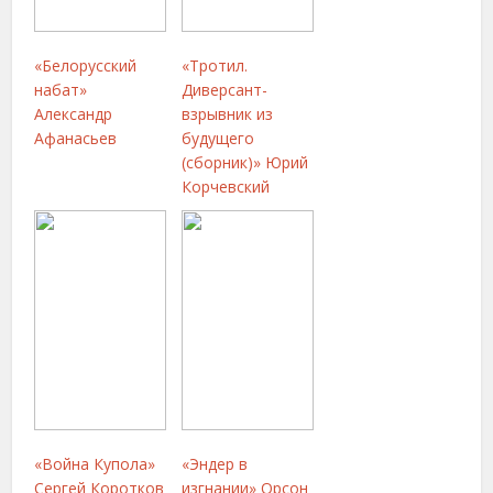
«Белорусский
«Тротил.
набат»
Диверсант-
Александр
взрывник из
Афанасьев
будущего
(сборник)» Юрий
Корчевский
«Война Купола»
«Эндер в
Сергей Коротков
изгнании» Орсон