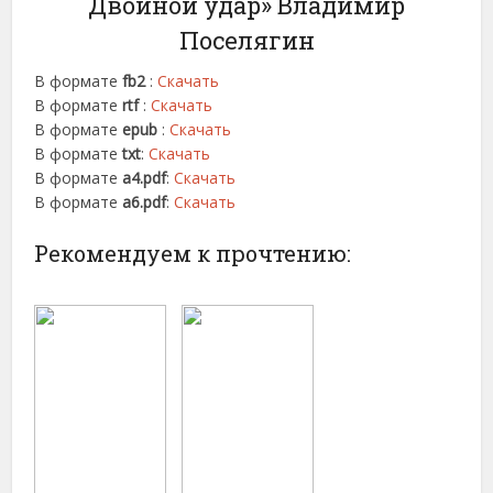
Двойной удар» Владимир
Поселягин
В формате
fb2
:
Скачать
В формате
rtf
:
Скачать
В формате
epub
:
Скачать
В формате
txt
:
Скачать
В формате
a4.pdf
:
Скачать
В формате
a6.pdf
:
Скачать
Рекомендуем к прочтению: