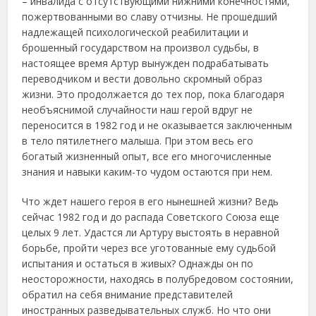
– инвалида с отсутствующими нижними конечностями,
пожертвованными во славу отчизны. Не прошедший
надлежащей психологической реабилитации и
брошенный государством на произвол судьбы, в
настоящее время Артур вынужден подрабатывать
переводчиком и вести довольно скромный образ
жизни. Это продолжается до тех пор, пока благодаря
необъяснимой случайности наш герой вдруг не
переносится в 1982 год и не оказывается заключенным
в тело пятилетнего малыша. При этом весь его
богатый жизненный опыт, все его многочисленные
знания и навыки каким-то чудом остаются при нем.
Что ждет нашего героя в его нынешней жизни? Ведь
сейчас 1982 год и до распада Советского Союза еще
целых 9 лет. Удастся ли Артуру выстоять в неравной
борьбе, пройти через все уготованные ему судьбой
испытания и остаться в живых? Однажды он по
неосторожности, находясь в полубредовом состоянии,
обратил на себя внимание представителей
иностранных разведывательных служб. Но что они