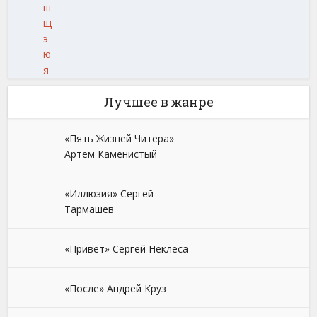
ш
щ
э
ю
я
Лучшее в жанре
«Пять Жизней Читера»
Артем Каменистый
«Иллюзия» Сергей
Тармашев
«Привет» Сергей Неклеса
«После» Андрей Круз