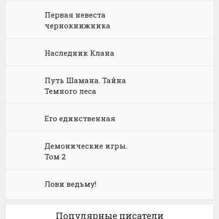
Первая невеста
Языкознание
Социальная фантастика
Ужасы и Мистика
чернокнижника
Юмористическая фантастика
Фэнтези про драконов
Наследник Клана
Юмористическое фэнтези
Путь Шамана. Тайна
Темного леса
Его единственная
Демонические игры.
Том 2
Лови ведьму!
Популярные писатели