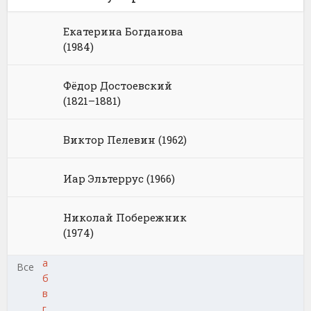
Екатерина Богданова
(1984)
Фёдор Достоевский
(1821–1881)
Виктор Пелевин (1962)
Иар Эльтеррус (1966)
Николай Побережник
(1974)
а
Все
б
в
г