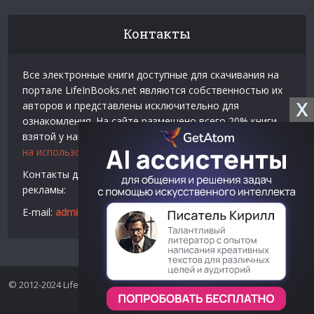
Контакты
Все электронные книги доступные для скачивания на
портале LifeInBooks.net являются собственностью их
X
авторов и представлены исключительно для
ознакомления. На сайте размещено всего 20% книги
взятой у нашего партнера
Официальное разрешение
на использование материалов Litres
.
Контакты для связи по вопросам авторского права и
рекламы:
E-mail:
admin@lifeinbooks.net
© 2012-2024 LifeInBooks.net - Скачать бесплатно книги в форматах
fb2, epub, pdf, txt, rtf.