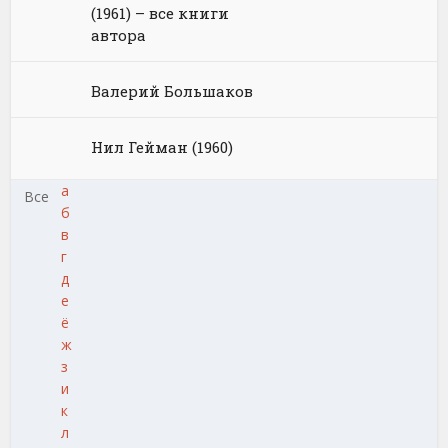
(1961) – все книги
автора
Валерий Большаков
Нил Гейман (1960)
а
Все
б
в
г
д
е
ё
ж
з
и
к
л