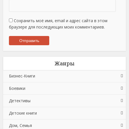
Сохранить моё имя, email и адрес сайта в этом
браузере для последующих моих комментариев.
Жанры
Бизнес-Книги
Боевики
Банковское дело
Детективы
Бухучет, налогообложение, аудит
Боевики: Прочее
Детские книги
Делопроизводство
Криминальные боевики
Зарубежные детективы
Дом, Семья
Зарубежная деловая литература
Триллеры
Иронические детективы
Детская проза