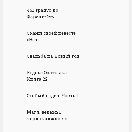
451 градус по
Физика
Энциклопедии
Киберпанк
Книги про вампиров
Юмористическая проза
Фаренгейту
Философия
Космическая фантастика
Книги про волшебников
Юмористические стихи
Скажи своей невесте
Химия
Научная фантастика
Любовное фэнтези
«Нет»
Юриспруденция, право
Попаданцы
Русское фэнтези
Свадьба на Новый год
Языкознание
Социальная фантастика
Ужасы и Мистика
Кодекс Охотника.
Юмористическая фантастика
Фэнтези про драконов
Книга 22
Юмористическое фэнтези
Особый отдел. Часть 1
Маги, ведьмы,
чернокнижники