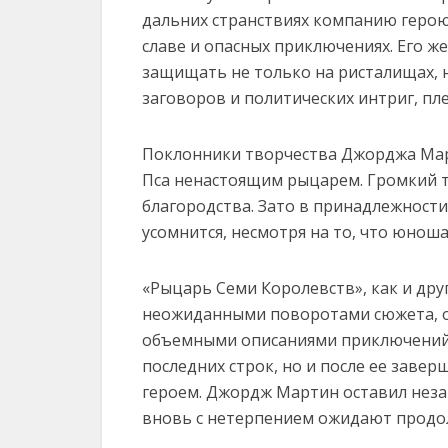
дальних странствиях компанию герою
славе и опасных приключениях. Его же
защищать не только на ристалищах, 
заговоров и политических интриг, пл
Поклонники творчества Джорджа Мар
Пса ненастоящим рыцарем. Громкий т
благородства. Зато в принадлежност
усомнится, несмотря на то, что юнош
«Рыцарь Семи Королевств», как и друг
неожиданными поворотами сюжета, от
объемными описаниями приключений 
последних строк, но и после ее завер
героем. Джордж Мартин оставил нез
вновь с нетерпением ожидают продо