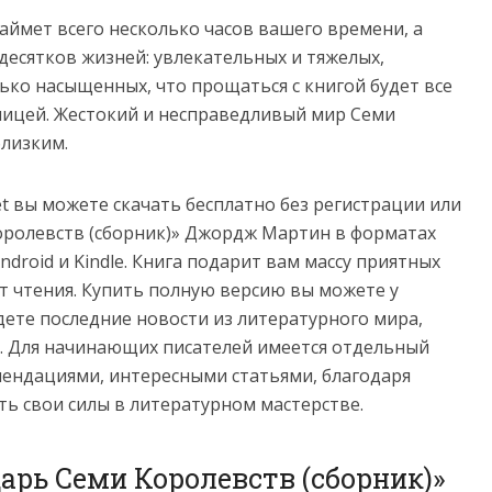
аймет всего несколько часов вашего времени, а
десятков жизней: увлекательных и тяжелых,
лько насыщенных, что прощаться с книгой будет все
ницей. Жестокий и несправедливый мир Семи
близким.
net вы можете скачать бесплатно без регистрации или
оролевств (сборник)» Джордж Мартин в форматах
e, Android и Kindle. Книга подарит вам массу приятных
т чтения. Купить полную версию вы можете у
йдете последние новости из литературного мира,
. Для начинающих писателей имеется отдельный
мендациями, интересными статьями, благодаря
ь свои силы в литературном мастерстве.
арь Семи Королевств (сборник)»