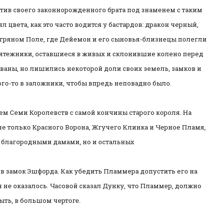
тив своего законнорожденного брата под знаменем с таким
 цвета, как это часто водится у бастардов: дракон черный,
агряном Поле, где Дейемон и его сыновья-близнецы полегли
Мятежники, оставшиеся в живых и склонившие колено перед
аны, но лишились некоторой доли своих земель, замков и
кого-то в заложники, чтобы впредь неповадно было.
ем Семи Королевств с самой кончины старого короля. На
не только Красного Ворона, Жгучего Клинка и Черное Пламя,
 благородными дамами, но и остальных
в замок Эшфорда. Как убедить Пламмера допустить его на
 не оказалось. Часовой сказал Дунку, что Пламмер, должно
ыть, в большом чертоге.