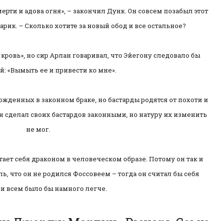
ерти и адова огня», – закончил Дунк. Он совсем позабыл этот
арик. – Сколько хотите за новый обод и все остальное?
кровь», но сир Арлан говаривал, что Эйегону следовало бы
й: «Вымыть ее и привести ко мне».
ожденных в законном браке, но бастарды родятся от похоти и
н сделал своих бастардов законными, но натуру их изменить
не мог.
ает себя драконом в человеческом образе. Потому он так и
ь, что он не родился Фоссовеем – тогда он считал бы себя
и всем было бы намного легче.