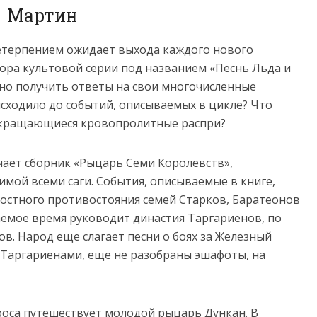
Мартин
етерпением ожидает выхода каждого нового
ра культовой серии под названием «Песнь Льда и
сно получить ответы на свои многочисленные
исходило до событий, описываемых в цикле? Что
екращающиеся кровопролитные распри?
чает сборник «Рыцарь Семи Королевств»,
мой всеми саги. События, описываемые в книге,
ростного противостояния семей Старков, Баратеонов
аемое время руководит династия Таргариенов, по
ов. Народ еще слагает песни о боях за Железный
Таргариенами, еще не разобраны эшафоты, на
роса путешествует молодой рыцарь Дункан. В