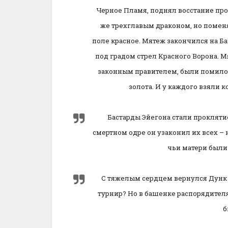
Черное Пламя, поднял восстание про
же трехглавым драконом, но поменял
поле красное. Мятеж закончился на Б
под градом стрел Красного Ворона. 
законным правителем, были помилов
золота. И у каждого взяли 
Бастарды Эйегона стали прокляти
смертном одре он узаконил их всех – 
чьи матери были
С тяжелым сердцем вернулся Дунк 
турнир? Но в башенке распорядителя
б