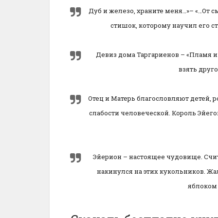
Дуб и железо, храните меня…»– «…От см
стишок, которому научил его ст
Девиз дома Таргариенов – «Пламя и 
взять друго
Отец и Матерь благословляют детей, р
слабости человеческой. Король Эйего
Эйерион – настоящее чудовище. Счит
накинулся на этих кукольников. Жал
яблоком 