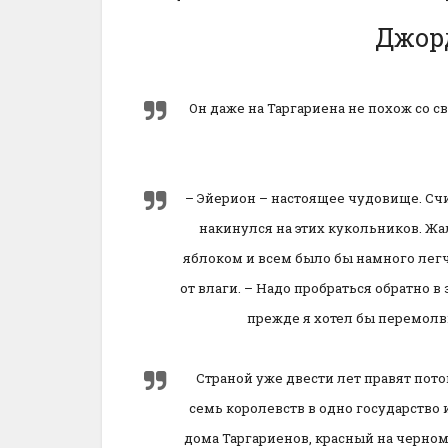
Джор
Он даже на Таргариена не похож со 
– Эйерион – настоящее чудовище. Счи
накинулся на этих кукольников. Жал
яблоком и всем было бы намного легч
от влаги. – Надо пробраться обратно в 
прежде я хотел бы перемолв
Страной уже двести лет правят пото
семь королевств в одно государство
дома Таргариенов, красный на черном