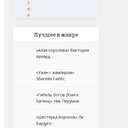
э
ю
я
Лучшее в жанре
«Алая королева» Виктория
Авеярд
«Ужин с вампиром»
Эбигейл Гиббс
«Гибель богов (Книга
Хагена)» Ник Перумов
«Шестерка воронов» Ли
Бардуго