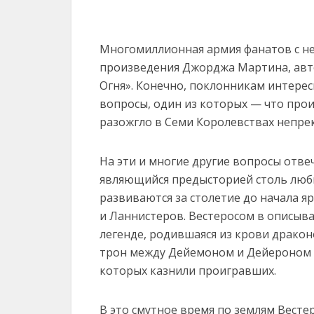
Многомиллионная армия фанатов с н
произведения Джорджа Мартина, авто
Огня». Конечно, поклонникам интере
вопросы, один из которых — что про
разожгло в Семи Королевствах непр
На эти и многие другие вопросы отве
являющийся предысторией столь люби
развиваются за столетие до начала я
и Ланнистеров. Вестеросом в описыв
легенде, родившаяся из крови дракон
трон между Дейемоном и Дейероном 
которых казнили проигравших.
В это смутное время по землям Весте