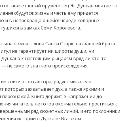
 составляет юный оруженосец Эг. Дункан мечтает о
лания сбудутся: жизнь и честь ему придется
но и в непрекращающейся череде коварных
етущихся в замках Семи Королевств.
тина помнят слова Сансы Старк, назвавшей брата
итул не гарантирует ни широты души, ни
и Дункана к настоящим рыцарям вряд ли кто-то
а — не самого знатного происхождения.
ие книги этого автора, радует читателя
 которых захватывает дух, а также яркими и
персонажей. Книга держит в напряжении до
шения читатель не готов окончательно проститься с
авершенными ряд сюжетных линий, и его поклонники
лжения истории о Дункане Высоком.