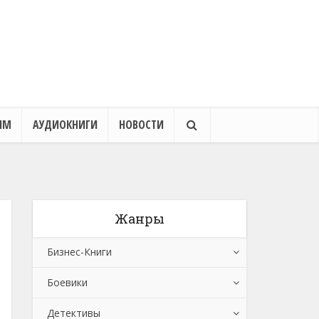
ЯМ
АУДИОКНИГИ
НОВОСТИ
Жанры
Бизнес-Книги
Боевики
Банковское дело
Детективы
Бухучет, налогообложение, аудит
Боевики: Прочее