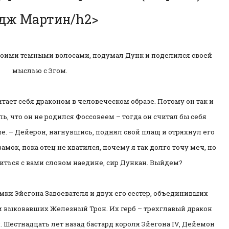
дж Мартин/h2>
своими темными волосами, подумал Дунк и поделился своей
мыслью с Эгом.
тает себя драконом в человеческом образе. Потому он так и
ь, что он не родился Фоссовеем – тогда он считал бы себя
е. – Дейерон, нагнувшись, поднял свой плащ и отряхнул его
замок, пока отец не хватился, почему я так долго точу меч, но
иться с вами словом наедине, сир Дункан. Выйдем?
мки Эйегона Завоевателя и двух его сестер, объединивших
 и выковавших Железный Трон. Их герб – трехглавый дракон
. Шестнадцать лет назад бастард короля Эйегона IV, Дейемон