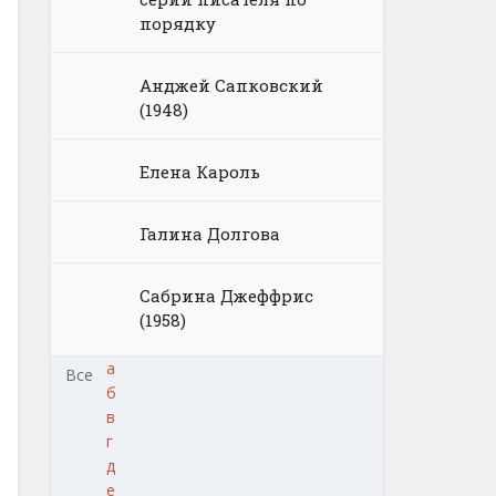
порядку
Анджей Сапковский
(1948)
Елена Кароль
Галина Долгова
Сабрина Джеффрис
(1958)
а
Все
б
в
г
д
е