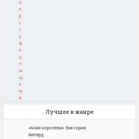
о
п
р
с
т
у
ф
х
ц
ч
ш
щ
э
ю
я
Лучшее в жанре
«Алая королева» Виктория
Авеярд