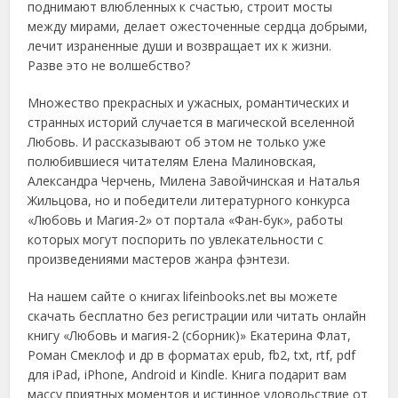
поднимают влюбленных к счастью, строит мосты
между мирами, делает ожесточенные сердца добрыми,
лечит израненные души и возвращает их к жизни.
Разве это не волшебство?
Множество прекрасных и ужасных, романтических и
странных историй случается в магической вселенной
Любовь. И рассказывают об этом не только уже
полюбившиеся читателям Елена Малиновская,
Александра Черчень, Милена Завойчинская и Наталья
Жильцова, но и победители литературного конкурса
«Любовь и Магия-2» от портала «Фан-бук», работы
которых могут поспорить по увлекательности с
произведениями мастеров жанра фэнтези.
На нашем сайте о книгах lifeinbooks.net вы можете
скачать бесплатно без регистрации или читать онлайн
книгу «Любовь и магия-2 (сборник)» Екатерина Флат,
Роман Смеклоф и др в форматах epub, fb2, txt, rtf, pdf
для iPad, iPhone, Android и Kindle. Книга подарит вам
массу приятных моментов и истинное удовольствие от