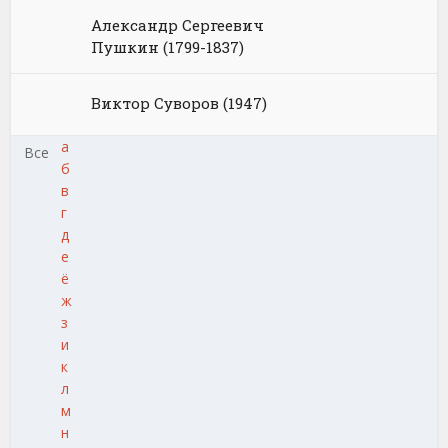
Александр Сергеевич
Пушкин (1799-1837)
Виктор Суворов (1947)
а
Все
б
в
г
д
е
ё
ж
з
и
к
л
м
н