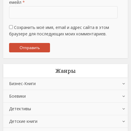
емейл
*
Сохранить моё имя, email и адрес сайта в этом
браузере для последующих моих комментариев.
Жанры
Бизнес-Книги
Боевики
Банковское дело
Детективы
Бухучет, налогообложение, аудит
Боевики: Прочее
Детские книги
Делопроизводство
Криминальные боевики
Зарубежные детективы