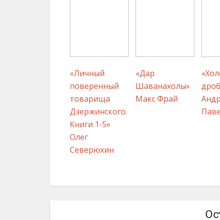
«Личный
«Дар
«Хол
поверенный
Шаванахолы»
дро
товарища
Макс Фрай
Андр
Дзержинского.
Паве
Книги 1-5»
Олег
Северюхин
Ос