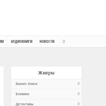
ЯМ
АУДИОКНИГИ
НОВОСТИ
Жанры
Бизнес-Книги
Боевики
Банковское дело
Детективы
Бухучет, налогообложение, аудит
Боевики: Прочее