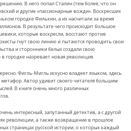
решению. В него попал Сталин (тем более, что он
евский и другие «пассионарные вожди». Воскресших
ьком городке Филькин, а их насчитали за время
миллионов. В результате чего происходит большое
шевики, которые воскресли, восстают против
рхисты гнут свою линию и пытаются проводить свои
ьства и сторонники белых создали свою
о в городке назревает новая революция.
ересно. Фигль-Мигль искусно владеет языком, здесь
 метафор. Автор удивит своего читателя большим
слей. В книге очень много различных
гов.
очень интересный, запутанный детектив, а с другой
еях революции, а также возвращение в прошлое.
ных страницах русской истории, о которых каждый