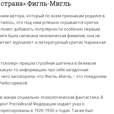
а страна» Фигль-Мигль
оним автора, который по всем признакам родился в
италось, что под ним успешно скрывается критик
 помог добавить популярности особенно первым
ниге была написана человеческая фамилия, она не
читает журналист и литературный критик Наринская
тселлер» пришла стройная шатенка в бежевом
 какую-то информацию про себя загадочная
чего заговорили, что Фигль-Мигль – это псевдоним
 Чеботаревой.
в жанре социально-психологическая фантастика. В
дент Российской Федерации издает указ о
рессированы в 1920-1930-х годах. Также был