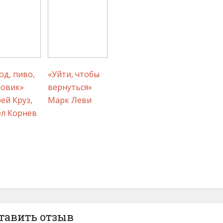
од, пиво,
«Уйти, чтобы
бовик»
вернуться»
ей Круз,
Марк Леви
л Корнев
тавить отзыв