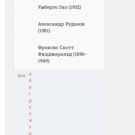
Умберто Эко (1932)
Александр Рудазов
(1981)
Фрэнсис Скотт
Фицджеральд (1896–
1940)
а
Все
б
в
г
д
е
ё
ж
з
и