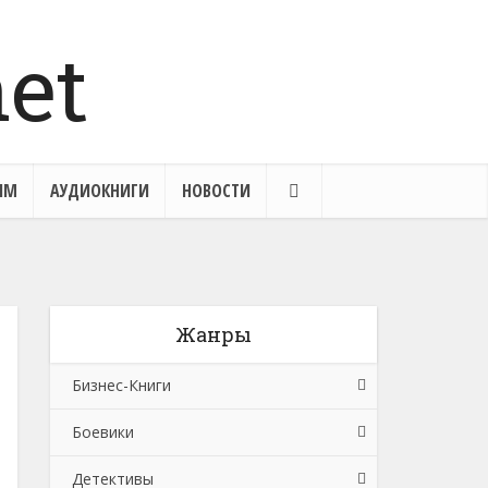
ЯМ
АУДИОКНИГИ
НОВОСТИ
Жанры
Бизнес-Книги
Боевики
Банковское дело
Детективы
Бухучет, налогообложение, аудит
Боевики: Прочее