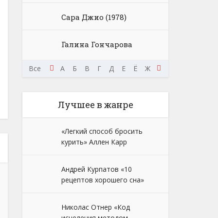
Сара Джио (1978)
Галина Гончарова
Ш
Щ
Э
Все
Ю
Я
А
Б
В
Г
Д
Е
Ё
Ж
З
И
К
Л
М
Лучшее в жанре
«Легкий способ бросить
курить» Аллен Карр
Андрей Курпатов «10
рецептов хорошего сна»
Николас Отнер «Код
исцеления методом