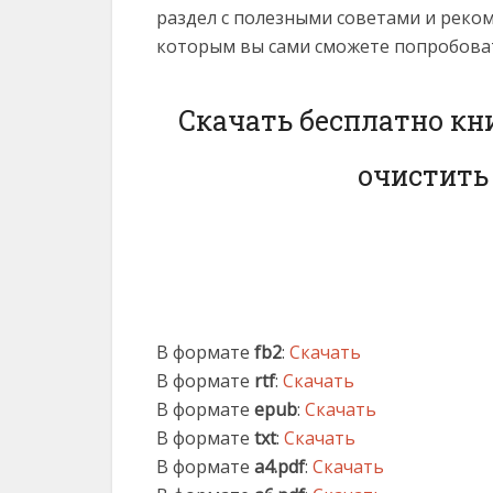
раздел с полезными советами и реко
которым вы сами сможете попробоват
Скачать бесплатно кн
очистить 
В формате
fb2
:
Скачать
В формате
rtf
:
Скачать
В формате
epub
:
Скачать
В формате
txt
:
Скачать
В формате
a4.pdf
:
Скачать