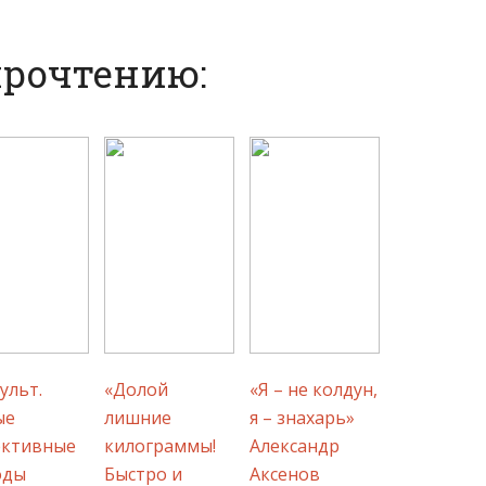
прочтению:
ульт.
«Долой
«Я – не колдун,
ые
лишние
я – знахарь»
ективные
килограммы!
Александр
оды
Быстро и
Аксенов