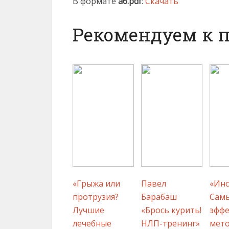
В формате
a6.pdf
:
Скачать
Рекомендуем к 
«Грыжа или
Павел
«Инс
протрузия?
Барабаш
Сам
Лучшие
«Брось курить!
эфф
лечебные
НЛП-тренинг»
мет