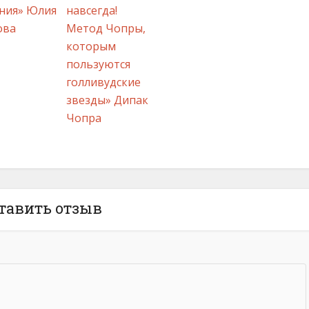
ния» Юлия
навсегда!
ова
Метод Чопры,
которым
пользуются
голливудские
Х
Ц
Ч
звезды» Дипак
Чопра
тавить отзыв