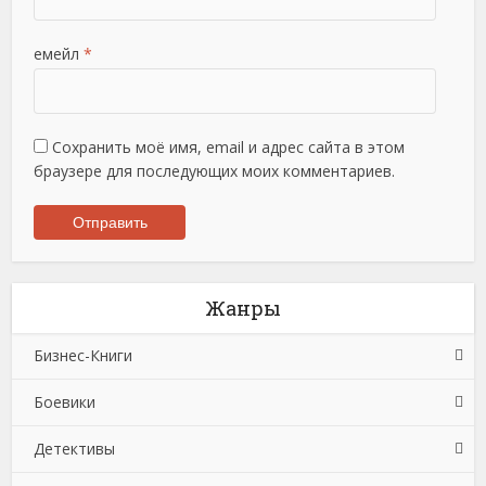
емейл
*
Сохранить моё имя, email и адрес сайта в этом
браузере для последующих моих комментариев.
Жанры
Бизнес-Книги
Боевики
Банковское дело
Детективы
Бухучет, налогообложение, аудит
Боевики: Прочее