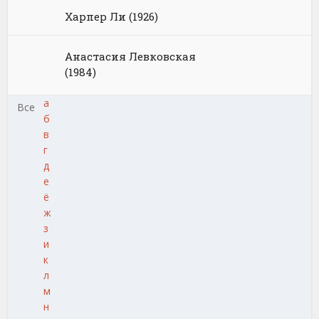
Харпер Ли (1926)
Анастасия Левковская
(1984)
а
Все
б
в
г
д
е
ё
ж
з
и
к
л
м
н