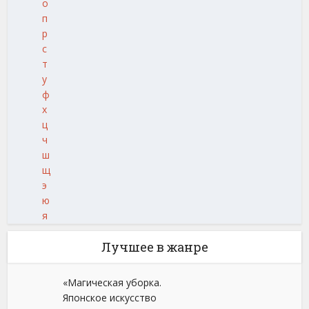
о
п
р
с
т
у
ф
х
ц
ч
ш
щ
э
ю
я
Лучшее в жанре
«Магическая уборка.
Японское искусство