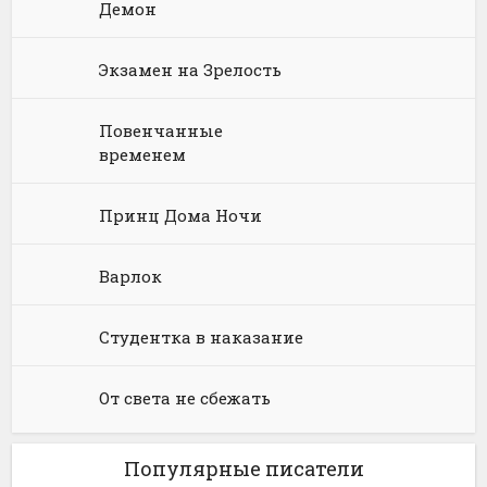
Демон
Юриспруденция, право
Попаданцы
Русское фэнтези
Экзамен на Зрелость
Языкознание
Социальная фантастика
Ужасы и Мистика
Юмористическая фантастика
Фэнтези про драконов
Повенчанные
временем
Юмористическое фэнтези
Принц Дома Ночи
Варлок
Студентка в наказание
От света не сбежать
Популярные писатели