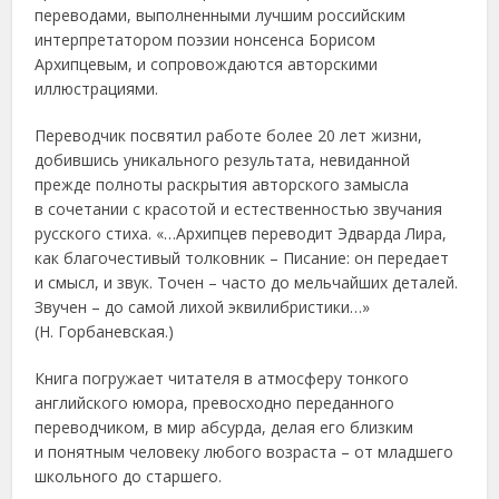
переводами, выполненными лучшим российским
интерпретатором поэзии нонсенса Борисом
Архипцевым, и сопровождаются авторскими
иллюстрациями.
Переводчик посвятил работе более 20 лет жизни,
добившись уникального результата, невиданной
прежде полноты раскрытия авторского замысла
в сочетании с красотой и естественностью звучания
русского стиха. «…Архипцев переводит Эдварда Лира,
как благочестивый толковник – Писание: он передает
и смысл, и звук. Точен – часто до мельчайших деталей.
Звучен – до самой лихой эквилибристики…»
(Н. Горбаневская.)
Книга погружает читателя в атмосферу тонкого
английского юмора, превосходно переданного
переводчиком, в мир абсурда, делая его близким
и понятным человеку любого возраста – от младшего
школьного до старшего.