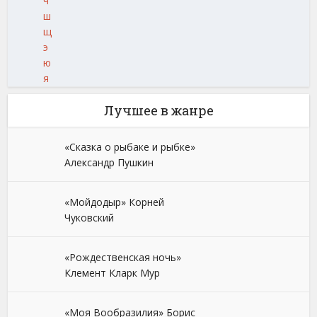
ч
ш
щ
э
ю
я
Лучшее в жанре
«Сказка о рыбаке и рыбке»
Александр Пушкин
«Мойдодыр» Корней
Чуковский
«Рождественская ночь»
Клемент Кларк Мур
«Моя Вообразилия» Борис