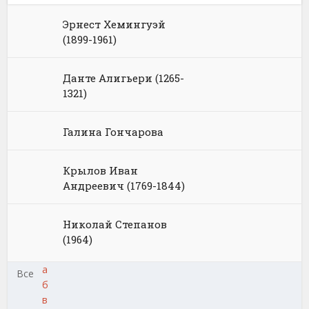
Эрнест Хемингуэй
(1899-1961)
Данте Алигьери (1265-
1321)
Галина Гончарова
Крылов Иван
Андреевич (1769-1844)
Николай Степанов
(1964)
а
Все
б
в