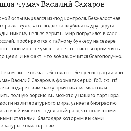
ишла чума» Василий Сахаров
ой оспы вырвался из-под контроля. Безжалостная
ораздо хуже, что люди стали убивать друг друга
жды. Никому нельзя верить. Мир погрузился в хаос…
оссией, пробираются к тайному бункеру на севере
ины – они многое умеют и не стесняются применять
о цели, и не факт, что всё закончится благополучно.
net вы можете скачать бесплатно без регистрации или
а» Василий Сахаров в форматах epub, fb2, txt, rtf,
e. Книга подарит вам массу приятных моментов и
пить полную версию вы можете у нашего партнера.
овости из литературного мира, узнаете биографию
сателей имеется отдельный раздел с полезными
ными статьями, благодаря которым вы сами
тературном мастерстве.