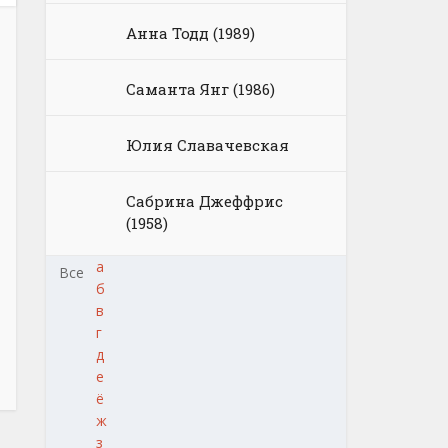
Анна Тодд (1989)
Саманта Янг (1986)
Юлия Славачевская
Сабрина Джеффрис
(1958)
а
Все
б
в
г
д
е
ё
ж
з