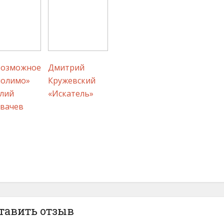
возможное
Дмитрий
молимо»
Кружевский
лий
«Искатель»
вачев
тавить отзыв