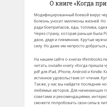
О книге «Когда пр
Модифицированный боевой вирус чёрн
болезнь уносит миллионы жизней. Но г
ради боеприпасов, еды, топлива, оде
Через страну, которая раньше была Р
двое, дядя и племянник. Крутые мужч
силу. Но даже им непросто добраться д
На нашем сайте о книгах lifeinbooks.
читать онлайн книгу «Когда пришла чум
pdf для iPad, iPhone, Android и Kindl
истинное удовольствие от чтения. Ку
Также, у нас вы найдете последние н
любимых авторов. Для начинающих пи
советами и рекомендациями, интерес
сможете попробовать свои силы в ли