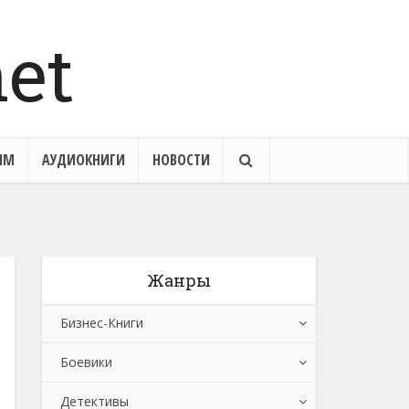
ЯМ
АУДИОКНИГИ
НОВОСТИ
Жанры
Бизнес-Книги
Боевики
Банковское дело
Детективы
Бухучет, налогообложение, аудит
Боевики: Прочее