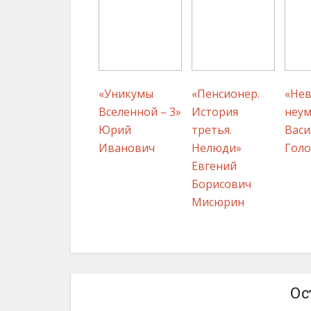
«Уникумы
«Пенсионер.
«Не
Вселенной – 3»
История
неу
Юрий
третья.
Васи
Иванович
Нелюди»
Голо
Евгений
Борисович
Мисюрин
Ос