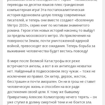
переводы на десятки языков плюс грандиозная
компьютерная игра! Эта постапокалиптическая
история вдохновила целую плеяду современных
писателей, и теперь они вместе создают «Вселенную
Метро 2033», серию книг по мотивам знаменитого
романа. Герои этих новых историй наконец-то выйдут
за пределы московского метро. Их приключения на
поверхности Земли, почти уничтоженной ядерной
войной, превосходят все ожидания. Теперь борьба за
выживание человечества будет вестись повсюду!
В мире после Великой Катастрофы все реже
встречаются ангелы, а вот в их антиподах нехватки
нет. Найденный в подмосковном лесу чужак – тоже не
исключение из правил. Он хитер, дерзок, жесток,
бесстрашен и почти аморален. Он ни в грош не ставит
человеческую жизнь и способен на все ради
достижения своей цели. К тому же бывшему
Привратнику Алексею Колмогорову нечего терять – он
уже ступил в долину смертной тени и не боится зла.