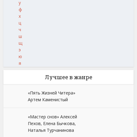
у
ф
х
ц
ч
ш
щ
э
ю
я
Лучшее в жанре
«Пять Жизней Читера»
Артем Каменистый
«Мастер снов» Алексей
Пехов, Елена Бычкова,
Наталья Турчанинова