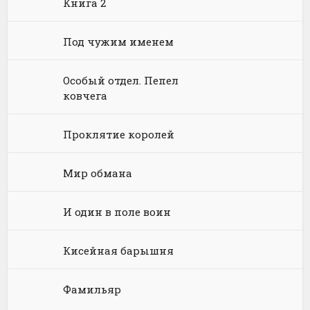
Книга 2
Языкознание
Социальная фантастика
Ужасы и Мистика
Под чужим именем
Юмористическая фантастика
Фэнтези про драконов
Особый отдел. Пепел
Юмористическое фэнтези
ковчега
Проклятие королей
Мир обмана
И один в поле воин
Кисейная барышня
Фамильяр