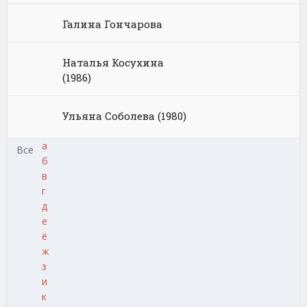
Галина Гончарова
Наталья Косухина
(1986)
Ульяна Соболева (1980)
а
Все
б
в
г
д
е
ё
ж
з
и
к