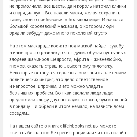
не промолчали, все шесть, да и король наточил клинки
и снарядил лук… Все надели маски, желая сохранить
тайну своего пребывания в большом мире. И начался
большой королевский маскарад, о котором люди
вряд ли забудут даже много поколений спустя.
На этом маскараде кое-кто под маской найдет судьбу,
а иные просто развлекутся от души, обучая пустынных
злодеев шамииров щедрости, эфрита – жизнелюбию,
гномов, сказать страшно… высотному пилотажу.
Некоторые останутся серьезны: они заняты плетением
политических интриг, это дело ответственное
и непростое. Впрочем, и его можно уладить
без лишних проблем. Вот как сделали люди льда:
предложили эльфу двух покладистых жен, чум и оленей
в придачу – и обрели в итоге немало, на зависть всем
соседям…
На нашем сайте о книгах lifeinbooks.net вы можете
скачать бесплатно без регистрации или читать онлайн