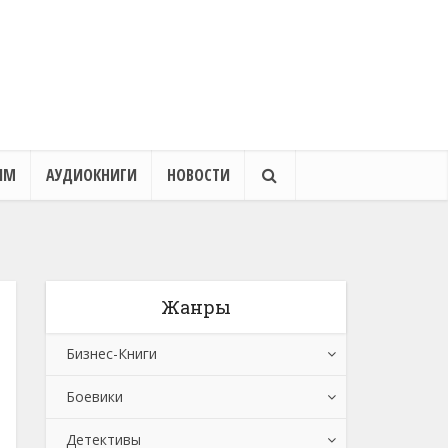
ЯМ
АУДИОКНИГИ
НОВОСТИ
Жанры
Бизнес-Книги
Боевики
Банковское дело
Детективы
Бухучет, налогообложение, аудит
Боевики: Прочее