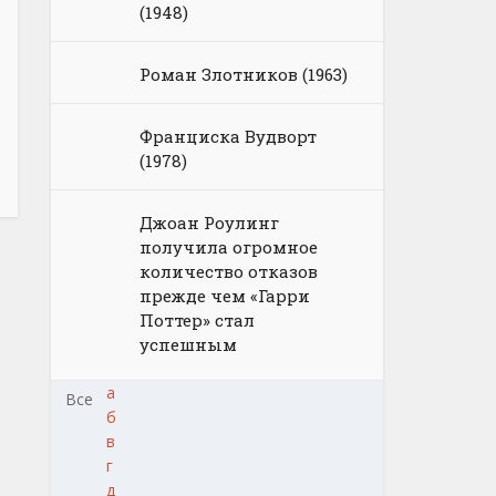
(1948)
Роман Злотников (1963)
Франциска Вудворт
(1978)
Джоан Роулинг
получила огромное
количество отказов
прежде чем «Гарри
Поттер» стал
успешным
а
Все
б
в
г
д