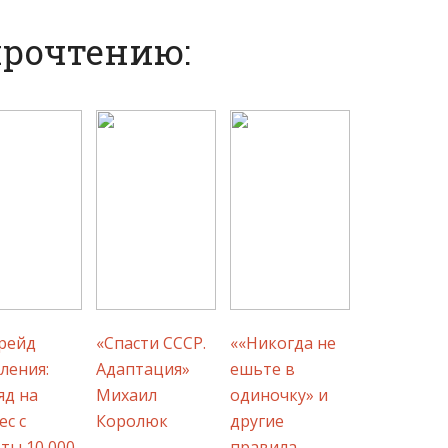
прочтению:
рейд
«Спасти СССР.
««Никогда не
ления:
Адаптация»
ешьте в
яд на
Михаил
одиночку» и
ес с
Королюк
другие
ты 10 000
правила