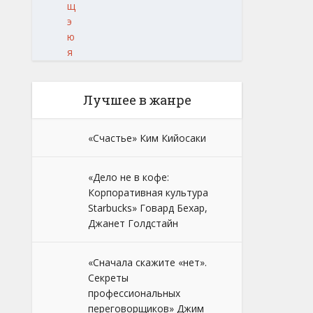
щ
э
ю
я
Лучшее в жанре
«Счастье» Ким Кийосаки
«Дело не в кофе:
Корпоративная культура
Starbucks» Говард Бехар,
Джанет Голдстайн
«Сначала скажите «нет».
Секреты
профессиональных
переговорщиков» Джим