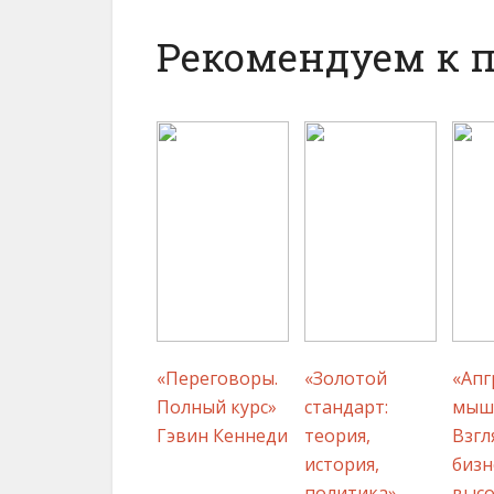
Рекомендуем к 
«Переговоры.
«Золотой
«Апг
Полный курс»
стандарт:
мыш
Гэвин Кеннеди
теория,
Взгл
история,
бизн
политика»
высо