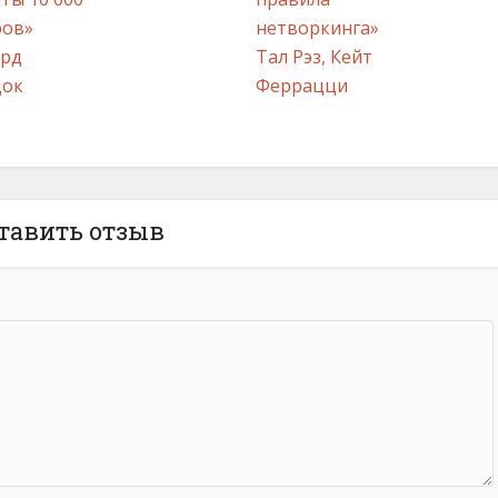
ров»
нетворкинга»
ард
Тал Рэз, Кейт
док
Феррацци
тавить отзыв