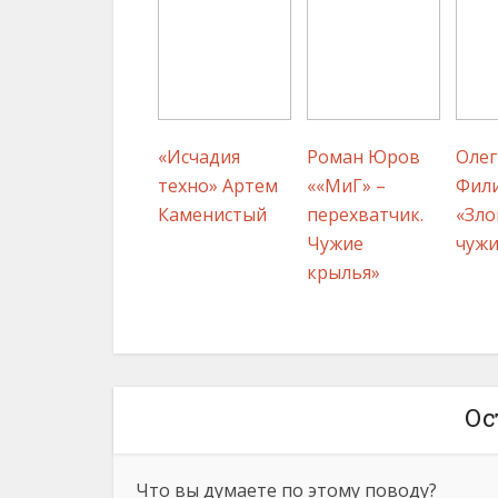
«Исчадия
Роман Юров
Олег
техно» Артем
««МиГ» –
Фил
Каменистый
перехватчик.
«Зло
Чужие
чужи
крылья»
Ос
Что вы думаете по этому поводу?