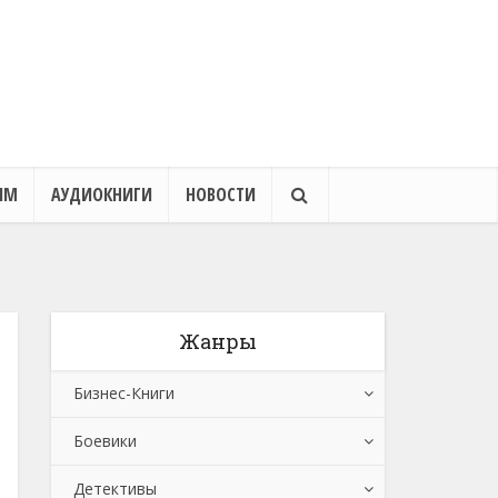
ЯМ
АУДИОКНИГИ
НОВОСТИ
Жанры
Бизнес-Книги
Боевики
Банковское дело
Детективы
Бухучет, налогообложение, аудит
Боевики: Прочее