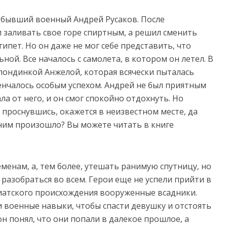
 бывший военный Андрей Русаков. После
л заливать свое горе спиртным, а решил сменить
гипет. Но он даже не мог себе представить, что
ой. Все началось с самолета, в котором он летел. В
лондинкой Анжелой, которая всячески пыталась
венчалось особым успехом. Андрей не был приятным
а от него, и он смог спокойно отдохнуть. Но
 проснувшись, окажется в неизвестном месте, да
 ним произошло? Вы можете читать в книге
менам, а, тем более, утешать ранимую спутницу, но
 разобраться во всем. Герои еще не успели прийти в
азиатского происхождения вооруженные всадники.
 военные навыки, чтобы спасти девушку и отстоять
н понял, что они попали в далекое прошлое, а