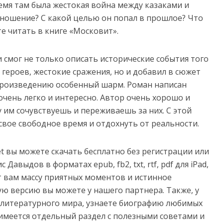
ремя там была жестокая война между казаками и
тношение? С какой целью он попал в прошлое? Что
е читать в книге «Московит».
смог не только описать исторические события того
героев, жестокие сражения, но и добавил в сюжет
произведению особенный шарм. Роман написан
очень легко и интересно. Автор очень хорошо и
у им сочувствуешь и переживаешь за них. С этой
вое свободное время и отдохнуть от реальности.
net вы можете скачать бесплатно без регистрации или
Давыдов в форматах epub, fb2, txt, rtf, pdf для iPad,
рит вам массу приятных моментов и истинное
ую версию вы можете у нашего партнера. Также, у
з литературного мира, узнаете биографию любимых
имеется отдельный раздел с полезными советами и