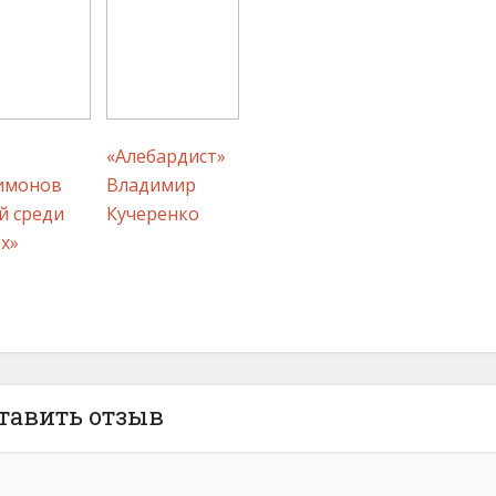
«Алебардист»
имонов
Владимир
й среди
Кучеренко
х»
тавить отзыв