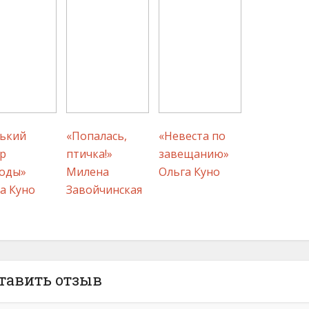
ький
«Попалась,
«Невеста по
р
птичка!»
завещанию»
оды»
Милена
Ольга Куно
а Куно
Завойчинская
тавить отзыв