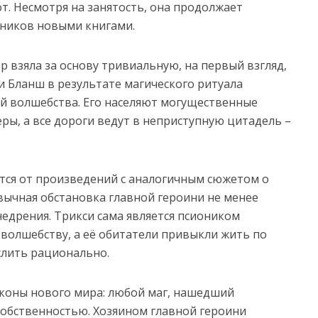
т. Несмотря на занятость, она продолжает
нников новыми книгами.
 взяла за основу тривиальную, на первый взгляд,
и Бланш в результате магического ритуала
ый волшебства. Его населяют могущественные
еры, а все дороги ведут в неприступную цитадель –
тся от произведений с аналогичным сюжетом о
вычная обстановка главной героини не менее
недрения. Трикси сама является псиоником
 волшебству, а её обитатели привыкли жить по
слить рационально.
коны нового мира: любой маг, нашедший
собственностью. Хозяином главной героини