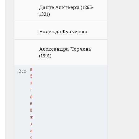
Данте Алигьери (1265-
1321)
Надежда Кузьмина
Александра Черчень
(1991)
а
Все
б
в
г
д
е
ё
ж
з
и
к