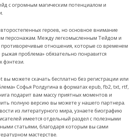
ейд с огромным магическим потенциалом и
и.
 второстепенных героев, но основное внимание
ым персонажам. Между легкомысленным Тейдом и
я противоречивые отношения, которые со временем
 рыжая проблема» обязательно понравится
 фэнтези.
net вы можете скачать бесплатно без регистрации или
ма» Софья Ролдугина в форматах epub, fb2, txt, rtf,
e. Книга подарит вам массу приятных моментов и
пить полную версию вы можете у нашего партнера.
овости из литературного мира, узнаете биографию
сателей имеется отдельный раздел с полезными
ными статьями, благодаря которым вы сами
тературном мастерстве.