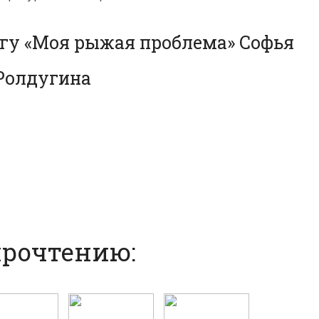
игу «Моя рыжая проблема» Софья
Ролдугина
прочтению: