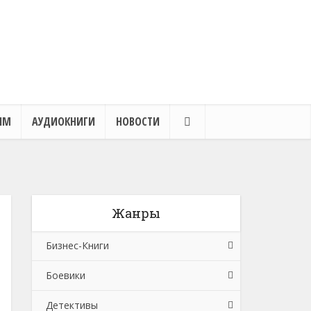
ЯМ
АУДИОКНИГИ
НОВОСТИ
Жанры
Бизнес-Книги
Боевики
Банковское дело
Детективы
Бухучет, налогообложение, аудит
Боевики: Прочее