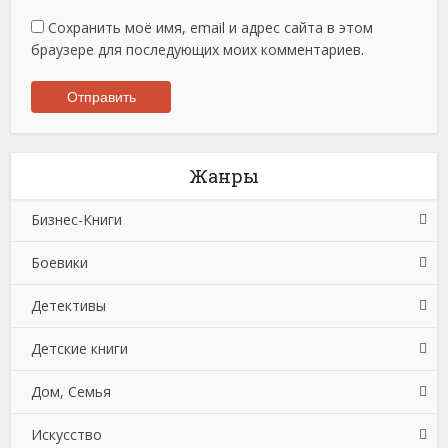
Сохранить моё имя, email и адрес сайта в этом
браузере для последующих моих комментариев.
Жанры
Бизнес-Книги
Боевики
Банковское дело
Детективы
Бухучет, налогообложение, аудит
Боевики: Прочее
Детские книги
Делопроизводство
Криминальные боевики
Зарубежные детективы
Дом, Семья
Зарубежная деловая литература
Триллеры
Иронические детективы
Детская проза
Искусство
Корпоративная культура
Исторические детективы
Детская фантастика
Автомобили и ПДД