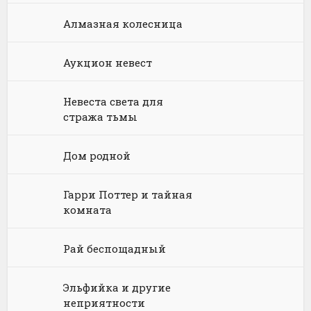
Алмазная колесница
Философия
Космическая фантастика
Книги про волшебников
Юмористические стихи
Химия
Научная фантастика
Любовное фэнтези
Аукцион невест
Юриспруденция, право
Попаданцы
Русское фэнтези
Невеста света для
Языкознание
Социальная фантастика
Ужасы и Мистика
стража тьмы
Юмористическая фантастика
Фэнтези про драконов
Дом родной
Юмористическое фэнтези
Гарри Поттер и тайная
комната
Рай беспощадный
Эльфийка и другие
неприятности