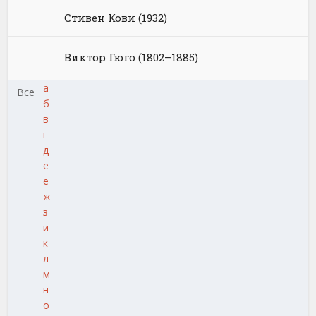
Стивен Кови (1932)
Виктор Гюго (1802–1885)
а
Все
б
в
г
д
е
ё
ж
з
и
к
л
м
н
о