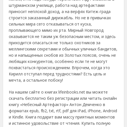
штурманском училище, работа над артефактами
приносит неплохой доход, а на верфях Китеж-града
строится заказанный дирижабль. Но не в привычках
сильных мира сего отказываться от куска,
проплывающего мимо их рта. Мирный Новгород
оказывается не таким уж безопасным местом, и здесь
приходится опасаться не только охотников за
меллингскими секретами и обычных уличных бандитов,
но и напыщенных снобов из Золотых поясов, очень не
любящих конкурентов, особенно если те не могут
похвастаться происхождением. Впрочем, когда это
Кирилл отступал перед трудностями? Есть цель и
мечта, а остальное побоку!
На нашем сайте о книгах lifeinbooks.net вы можете
скачать бесплатно без регистрации или читать онлайн
книгу «Небесный Артефактор» Антон Демченко в
форматах epub, fb2, txt, rtf, pdf для iPad, iPhone, Android
и Kindle. Книга подарит вам массу приятных моментов
и истинное удовольствие от чтения. Купить полную