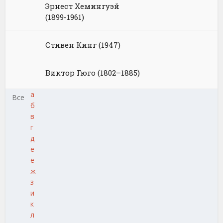
Эрнест Хемингуэй
(1899-1961)
Стивен Кинг (1947)
Виктор Гюго (1802–1885)
а
Все
б
в
г
д
е
ё
ж
з
и
к
л