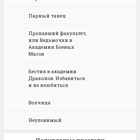
Юмористическая фантастика
Фэнтези про драконов
Парный танец
Юмористическое фэнтези
Пропавший факультет,
или Ведьмочки в
Академии Боевых
Магов
Бестия в академии
Драконов. Избавиться
и не влюбиться
Волчица
Неуловимый