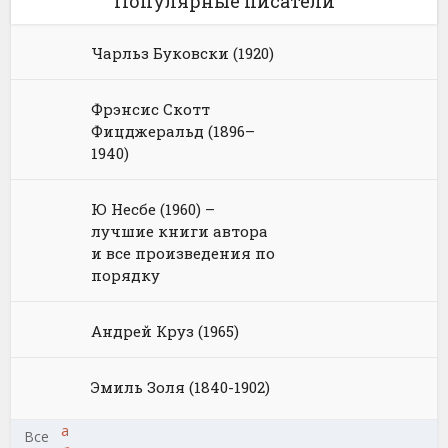
Популярные писатели
Чарльз Буковски (1920)
Фрэнсис Скотт
Фицджеральд (1896–
1940)
Ю Несбе (1960) –
лучшие книги автора
и все произведения по
порядку
Андрей Круз (1965)
Эмиль Золя (1840-1902)
а
Все