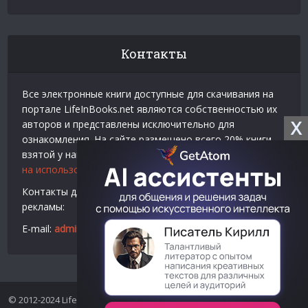
Контакты
Все электронные книги доступные для скачивания на
портале LifeInBooks.net являются собственностью их
X
авторов и представлены исключительно для
ознакомления. На сайте размещено всего 20% книги
взятой у нашего партнера
Официальное разрешение
на использование материалов Litres
.
Контакты для связи по вопросам авторского права и
рекламы:
E-mail:
admin@lifeinbooks.net
© 2012-2024 LifeInBooks.net - Скачать бесплатно книги в форматах