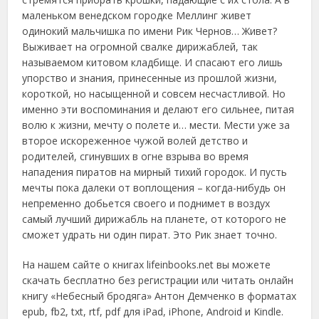
маленьком венедском городке Меллинг живет
одинокий мальчишка по имени Рик Чернов… Живет?
Выживает на огромной свалке дирижаблей, так
называемом китовом кладбище. И спасают его лишь
упорство и знания, принесенные из прошлой жизни,
короткой, но насыщенной и совсем несчастливой. Но
именно эти воспоминания и делают его сильнее, питая
волю к жизни, мечту о полете и… мести. Мести уже за
второе искореженное чужой волей детство и
родителей, сгинувших в огне взрыва во время
нападения пиратов на мирный тихий городок. И пусть
мечты пока далеки от воплощения – когда-нибудь он
непременно добьется своего и поднимет в воздух
самый лучший дирижабль на планете, от которого не
сможет удрать ни один пират. Это Рик знает точно.
На нашем сайте о книгах lifeinbooks.net вы можете
скачать бесплатно без регистрации или читать онлайн
книгу «Небесный бродяга» Антон Демченко в форматах
epub, fb2, txt, rtf, pdf для iPad, iPhone, Android и Kindle.