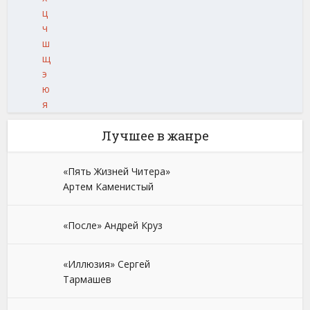
ц
ч
ш
щ
э
ю
я
Лучшее в жанре
«Пять Жизней Читера»
Артем Каменистый
«После» Андрей Круз
«Иллюзия» Сергей
Тармашев