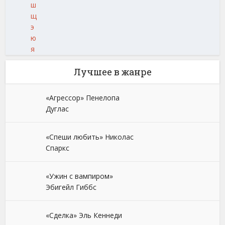
ш
щ
э
ю
я
Лучшее в жанре
«Агрессор» Пенелопа
Дуглас
«Спеши любить» Николас
Спаркс
«Ужин с вампиром»
Эбигейл Гиббс
«Сделка» Эль Кеннеди