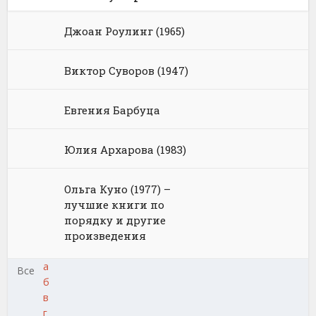
Джоан Роулинг (1965)
Виктор Суворов (1947)
Евгения Барбуца
Юлия Архарова (1983)
Ольга Куно (1977) –
лучшие книги по
порядку и другие
произведения
а
Все
б
в
г