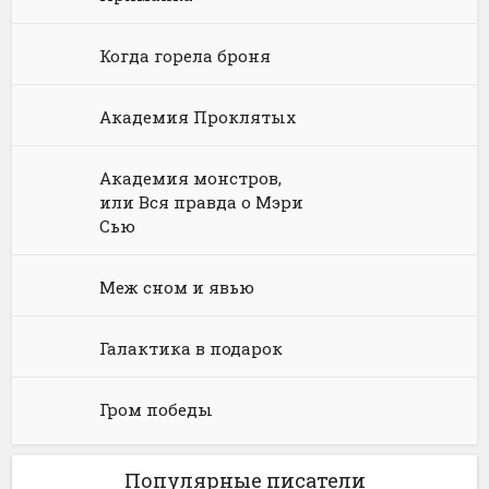
Языкознание
Социальная фантастика
Ужасы и Мистика
Когда горела броня
Юмористическая фантастика
Фэнтези про драконов
Академия Проклятых
Юмористическое фэнтези
Академия монстров,
или Вся правда о Мэри
Сью
Меж сном и явью
Галактика в подарок
Гром победы
Популярные писатели