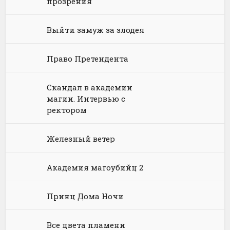
прозрения
Юриспруденция, право
Попаданцы
Русское фэнтези
Выйти замуж за злодея
Языкознание
Социальная фантастика
Ужасы и Мистика
Право Претендента
Юмористическая фантастика
Фэнтези про драконов
Юмористическое фэнтези
Скандал в академии
магии. Интервью с
ректором
Железный ветер
Академия магоубийц 2
Принц Дома Ночи
Все цвета пламени