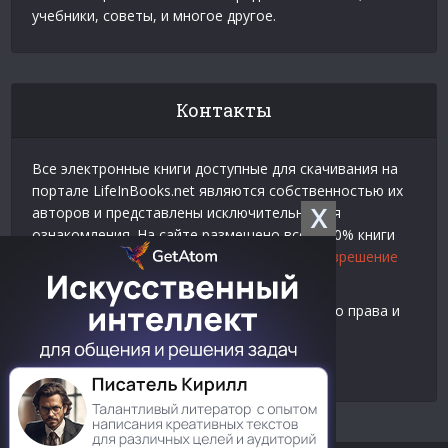
учебники, советы, и многое другое.
Контакты
Все электронные книги доступные для скачивания на
портале LifeInBooks.net являются собственностью их
X
авторов и представлены исключительно для
ознакомления. На сайте размещено всего 20% книги
взятой у нашего партнера
Официальное разрешение
на использование материалов Litres
.
Контакты для связи по вопросам авторского права и
рекламы:
E-mail:
admin@lifeinbooks.net