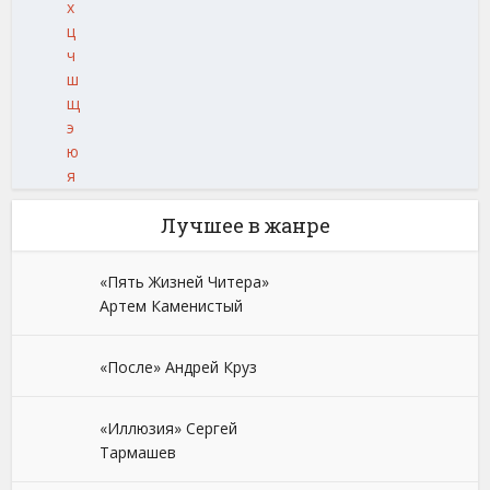
х
ц
ч
ш
щ
э
ю
я
Лучшее в жанре
«Пять Жизней Читера»
Артем Каменистый
«После» Андрей Круз
«Иллюзия» Сергей
Тармашев