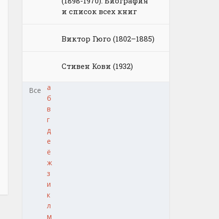
(1898-1970). Биография
и список всех книг
Виктор Гюго (1802–1885)
Стивен Кови (1932)
а
Все
б
в
г
д
е
ё
ж
з
и
к
л
м