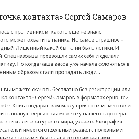
точка контакта» Сергей Самаров
ось с противником, какого еще не знало
рого может охватить паника. Но самое страшное –
рдный. Лишенный какой бы то ни было логики. И
. Спецназовцы превзошли самих себя и сделали
тиву. Но когда чаша весов уже начала склоняться в
твенным образом стали пропадать люди…
net вы можете скачать бесплатно без регистрации или
чка контакта» Сергей Самаров в форматах epub, fb2,
 и Kindle. Книга подарит вам массу приятных моментов и
пить полную версию вы можете у нашего партнера.
овости из литературного мира, узнаете биографию
сателей имеется отдельный раздел с полезными
ными статьями, благодаря которым вы сами