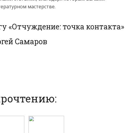
тературном мастерстве.
гу «Отчуждение: точка контакта»
ргей Самаров
прочтению: