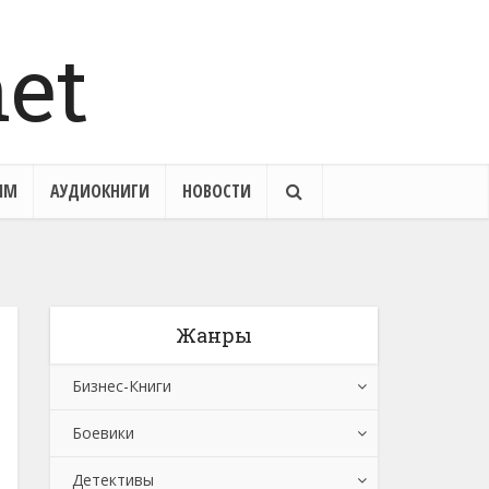
ЯМ
АУДИОКНИГИ
НОВОСТИ
Жанры
Бизнес-Книги
Боевики
Банковское дело
Детективы
Бухучет, налогообложение, аудит
Боевики: Прочее