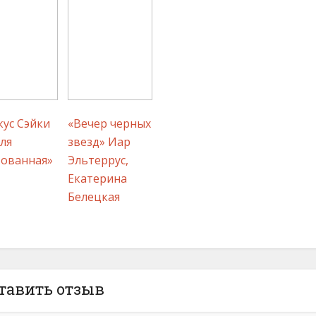
ус Сэйки
«Вечер черных
ля
звезд» Иар
ованная»
Эльтеррус,
Екатерина
Белецкая
тавить отзыв