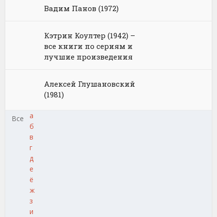
Вадим Панов (1972)
Кэтрин Коултер (1942) –
все книги по сериям и
лучшие произведения
Алексей Глушановский
(1981)
а
Все
б
в
г
д
е
ё
ж
з
и