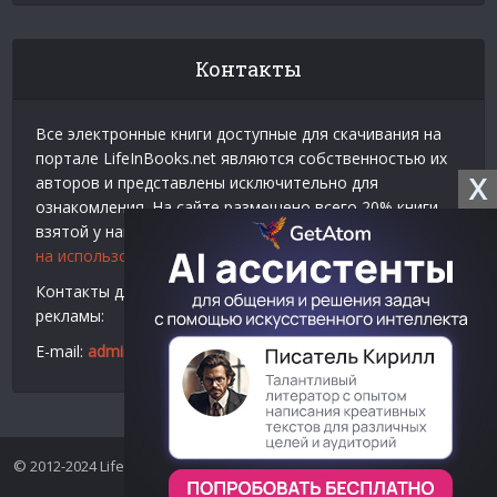
Контакты
Все электронные книги доступные для скачивания на
портале LifeInBooks.net являются собственностью их
X
авторов и представлены исключительно для
ознакомления. На сайте размещено всего 20% книги
взятой у нашего партнера
Официальное разрешение
на использование материалов Litres
.
Контакты для связи по вопросам авторского права и
рекламы:
E-mail:
admin@lifeinbooks.net
© 2012-2024 LifeInBooks.net - Скачать бесплатно книги в форматах
fb2, epub, pdf, txt, rtf.