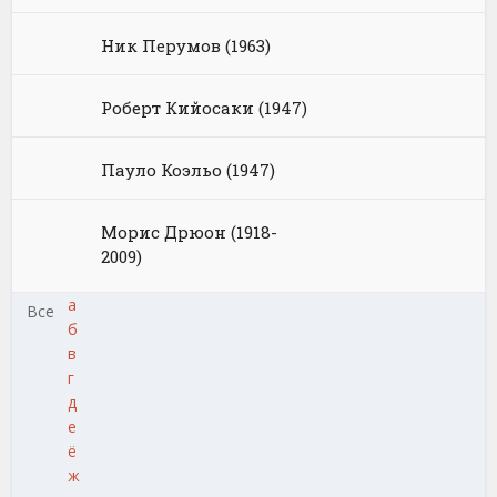
Ник Перумов (1963)
Роберт Кийосаки (1947)
Пауло Коэльо (1947)
Морис Дрюон (1918-
2009)
а
Все
б
в
г
д
е
ё
ж