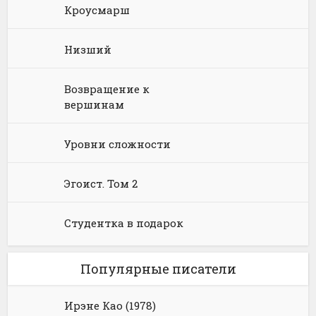
Кроусмарш
Языкознание
Социальная фантастика
Ужасы и Мистика
Юмористическая фантастика
Фэнтези про драконов
Низший
Юмористическое фэнтези
Возвращение к
вершинам
Уровни сложности
Эгоист. Том 2
Студентка в подарок
Популярные писатели
Ирэне Као (1978)