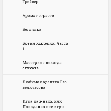
Трейсер
Химия
Научная фантастика
Любовное фэнтези
Аромат страсти
Юриспруденция, право
Попаданцы
Русское фэнтези
Беглянка
Языкознание
Социальная фантастика
Ужасы и Мистика
Юмористическая фантастика
Фэнтези про драконов
Бремя империи. Часть
1
Юмористическое фэнтези
Маэстрине некогда
скучать
Любимая адептка Его
величества
Игра на жизнь, или
Попаданка вне игры