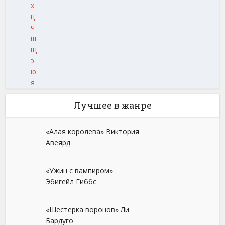
х
ц
ч
ш
щ
э
ю
я
Лучшее в жанре
«Алая королева» Виктория
Авеярд
«Ужин с вампиром»
Эбигейл Гиббс
«Шестерка воронов» Ли
Бардуго