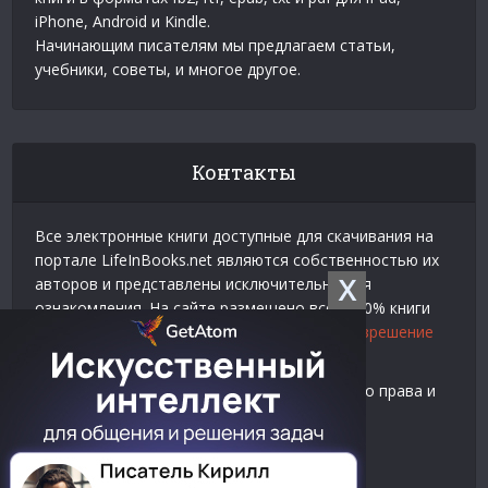
iPhone, Android и Kindle.
Начинающим писателям мы предлагаем статьи,
учебники, советы, и многое другое.
Контакты
Все электронные книги доступные для скачивания на
портале LifeInBooks.net являются собственностью их
X
авторов и представлены исключительно для
ознакомления. На сайте размещено всего 20% книги
взятой у нашего партнера
Официальное разрешение
на использование материалов Litres
.
Контакты для связи по вопросам авторского права и
рекламы:
E-mail:
admin@lifeinbooks.net