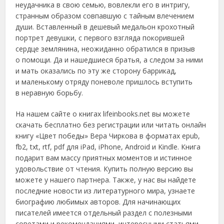
неудачника в свою семью, вовлекли его в интригу,
странным образом совпавшую с тайным влечением
души. Вставленный в дешевый медальон крохотный
портрет девушки, с первого взгляда покорившей
сердце землянина, неожиданно обратился в призыв
о помощи. Да и нашедшиеся братья, а следом за ними
и мать оказались по эту же сторону баррикад,
и маленькому отряду поневоле пришлось вступить
в неравную борьбу.
На нашем сайте о книгах lifeinbooks.net вы можете
скачать бесплатно без регистрации или читать онлайн
книгу «Цвет победы» Вера Чиркова в форматах epub,
fb2, txt, rtf, pdf для iPad, iPhone, Android и Kindle. Книга
подарит вам массу приятных моментов и истинное
удовольствие от чтения. Купить полную версию вы
можете у нашего партнера. Также, у нас вы найдете
последние новости из литературного мира, узнаете
биографию любимых авторов. Для начинающих
писателей имеется отдельный раздел с полезными
советами и рекомендациями, интересными статьями,