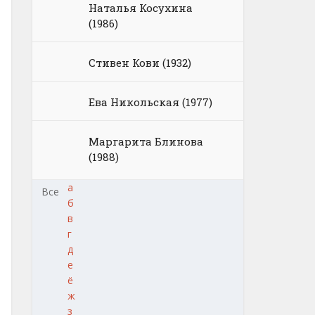
Наталья Косухина
(1986)
Стивен Кови (1932)
Ева Никольская (1977)
Маргарита Блинова
(1988)
а
Все
б
в
г
д
е
ё
ж
з