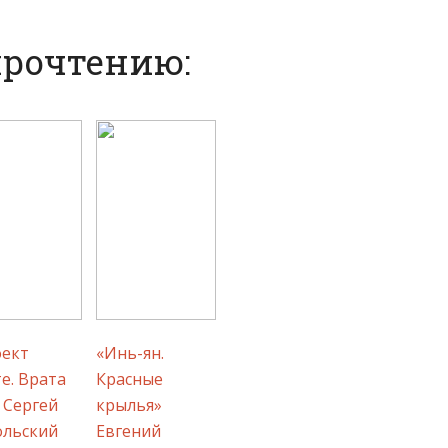
прочтению:
оект
«Инь-ян.
е. Врата
Красные
 Сергей
крылья»
ольский
Евгений