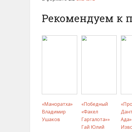
Рекомендуем к 
«Маноратха»
«Победный
«Пр
Владимир
«Факел
Дант
Ушаков
Гаргалота»»
Ада»
Гай Юлий
Изв