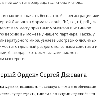
, к ней хочется возвращаться снова и снова.
net вы можете скачать бесплатно без регистрации или
гей Джевага в форматах epub, fb2, txt, rtf, pdf для
 подарит вам массу приятных моментов и истинное
ую версию вы можете у нашего партнера. Также, у
з литературного мира, узнаете биографию любимых
имеется отдельный раздел с полезными советами и
ми, благодаря которым вы сами сможете
ом мастерстве.
Серый Орден» Сергей Джевага
 мы, мужики, выживаем, — вздохнул я. — Мы ж озабоченные
 извилину пристроить, тыкаем ею в хитрых и прожжённых