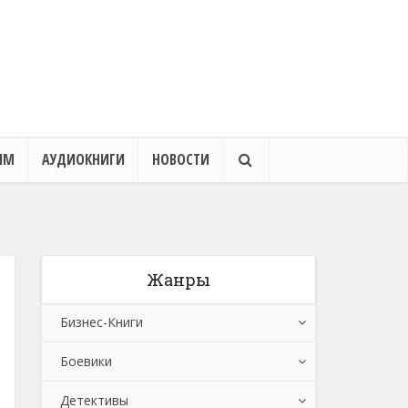
ЯМ
АУДИОКНИГИ
НОВОСТИ
Жанры
Бизнес-Книги
Боевики
Банковское дело
Детективы
Бухучет, налогообложение, аудит
Боевики: Прочее