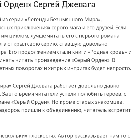
й Орден» Сергей Джевага
й из серии «Легенды Безымянного Мира»,
ных приключениях серого мага и его друзей. Если
тим циклом, лучше читать его с первого романа
вага открыл свою серию, ставшую довольно
ра. Его продолжением стали книги «Родная кровь» и
чинать читать произведение «Серый Орден». В
етных поворотах и хитрых интригах будет непросто.
ра» Сергей Джевага работает довольно давно,
. За это время читатели успели полюбить героев, с
мане «Серый Орден». Но кроме старых знакомцев,
раздоров пришли к объединению, читатель встретит
ескольких плоскостях. Автор рассказывает нам то о