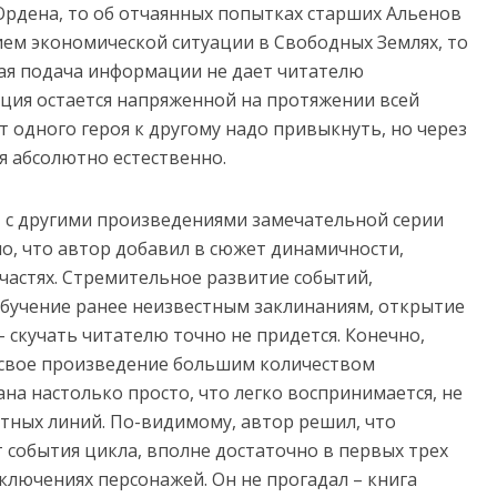
рдена, то об отчаянных попытках старших Альенов
ием экономической ситуации в Свободных Землях, то
кая подача информации не дает читателю
уация остается напряженной на протяжении всей
т одного героя к другому надо привыкнуть, но через
 абсолютно естественно.
» с другими произведениями замечательной серии
о, что автор добавил в сюжет динамичности,
частях. Стремительное развитие событий,
обучение ранее неизвестным заклинаниям, открытие
– скучать читателю точно не придется. Конечно,
л свое произведение большим количеством
на настолько просто, что легко воспринимается, не
тных линий. По-видимому, автор решил, что
 события цикла, вполне достаточно в первых трех
иключениях персонажей. Он не прогадал – книга