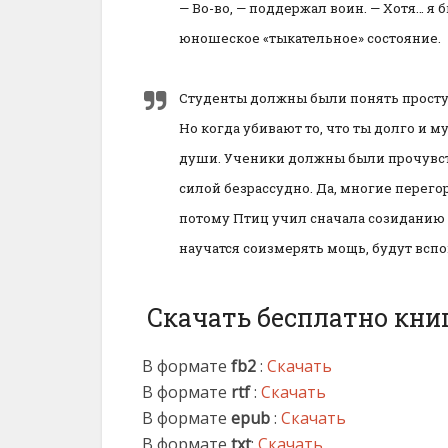
— Во-во, — поддержал воин. — Хотя… я 
юношеское «тыкательное» состояние.
Студенты должны были понять простую
Но когда убивают то, что ты долго и м
души. Ученики должны были прочувств
силой безрассудно. Да, многие перего
потому Птиц учил сначала созиданию 
научатся соизмерять мощь, будут вспо
Скачать бесплатно кни
В формате
fb2
:
Скачать
В формате
rtf
:
Скачать
В формате
epub
:
Скачать
В формате
txt
:
Скачать