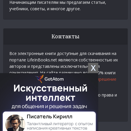
Начинающим писателям мы предлагаем статьи,
учебники, советы, и многое другое.
Контакты
Все электронные книги доступные для скачивания на
портале LifeInBooks.net являются собственностью их
X
авторов и представлены исключительно для
ознакомления. На сайте размещено всего 20% книги
взятой у нашего партнера
Официальное разрешение
на использование материалов Litres
.
Контакты для связи по вопросам авторского права и
рекламы:
E-mail:
admin@lifeinbooks.net