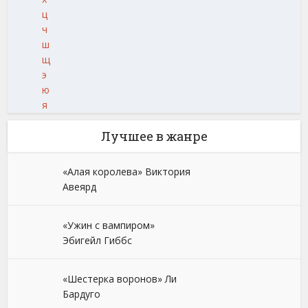
ц
ч
ш
щ
э
ю
я
Лучшее в жанре
«Алая королева» Виктория
Авеярд
«Ужин с вампиром»
Эбигейл Гиббс
«Шестерка воронов» Ли
Бардуго