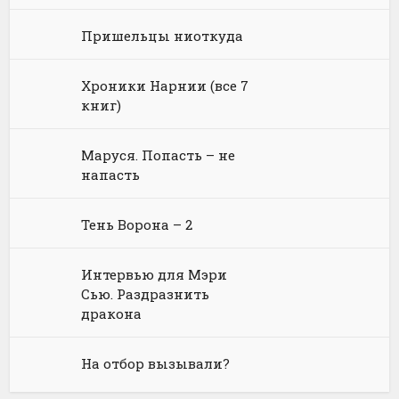
Юмористическая фантастика
Фэнтези про драконов
Пришельцы ниоткуда
Юмористическое фэнтези
Хроники Нарнии (все 7
книг)
Маруся. Попасть – не
напасть
Тень Ворона – 2
Интервью для Мэри
Сью. Раздразнить
дракона
На отбор вызывали?