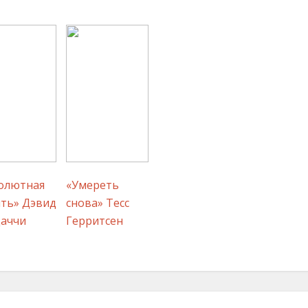
олютная
«Умереть
ть» Дэвид
снова» Тесс
аччи
Герритсен