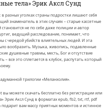
нные тела» Эрик Аксл Сунд
 в разных уголках страны подростки лишают себя
ий знаменатель в этих случаях – старые кассетные
й становится не по себе даже полиции и автор
Хуртиг, ведущий расследование, понимает, что
ы с чередой убийств влиятельных людей. И эта
было вообразить. Музыка, живопись, подавленные
ские душевные травмы, месть, Бог и отсутствие
ь – все это сплетается в клубок, распутать который
воему.
 задуманной трилогии «Меланхолия».
net вы можете скачать бесплатно без регистрации или
Эрик Аксл Сунд в форматах epub, fb2, txt, rtf, pdf
нига подарит вам массу приятных моментов и истинное