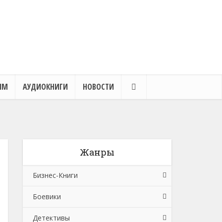
ЯМ
АУДИОКНИГИ
НОВОСТИ
Жанры
Бизнес-Книги
Боевики
Банковское дело
Детективы
Бухучет, налогообложение, аудит
Боевики: Прочее