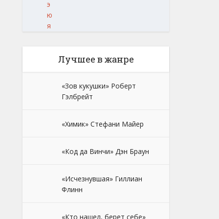
э
ю
я
Лучшее в жанре
«Зов кукушки» Роберт
Гэлбрейт
«Химик» Стефани Майер
«Код да Винчи» Дэн Браун
«Исчезнувшая» Гиллиан
Флинн
«Кто нашел, берет себе»