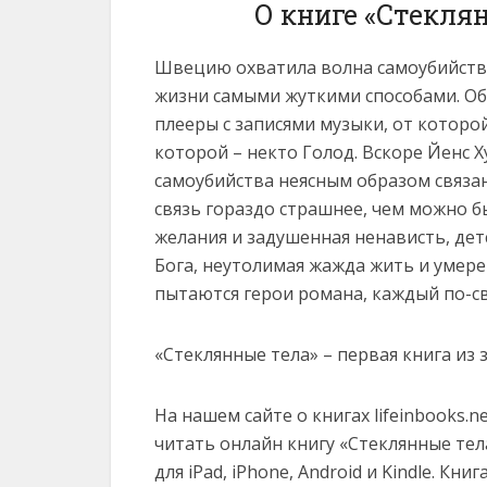
О книге «Стекля
Швецию охватила волна самоубийств:
жизни самыми жуткими способами. Общ
плееры с записями музыки, от которо
которой – некто Голод. Вскоре Йенс 
самоубийства неясным образом связан
связь гораздо страшнее, чем можно 
желания и задушенная ненависть, дет
Бога, неутолимая жажда жить и умерет
пытаются герои романа, каждый по-с
«Стеклянные тела» – первая книга из
На нашем сайте о книгах lifeinbooks.
читать онлайн книгу «Стеклянные тела» 
для iPad, iPhone, Android и Kindle. К