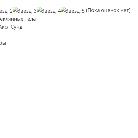
(Пока оценок нет)
теклянные тела
Аксл Сунд
еры