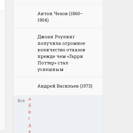
Антон Чехов (1860–
1904)
Джоан Роулинг
получила огромное
количество отказов
прежде чем «Гарри
Поттер» стал
успешным
Андрей Васильев (1973)
а
Все
б
в
г
д
е