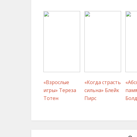
«Взрослые
«Когда страсть
«Абс
игры» Тереза
сильна» Блейк
памя
Тотен
Пирс
Болд