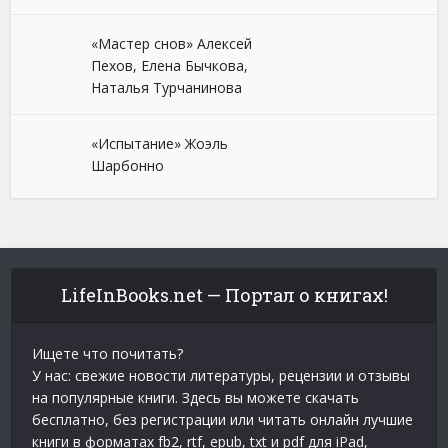
«Мастер снов» Алексей
Пехов, Елена Бычкова,
Наталья Турчанинова
«Испытание» Жоэль
Шарбонно
LifeInBooks.net — Портал о книгах!
Ищете что почитать?
У нас: свежие новости литературы, рецензии и отзывы
на популярные книги. Здесь вы можете скачать
бесплатно, без регистрации или читать онлайн лучшие
книги в форматах fb2, rtf, epub, txt и pdf для iPad,