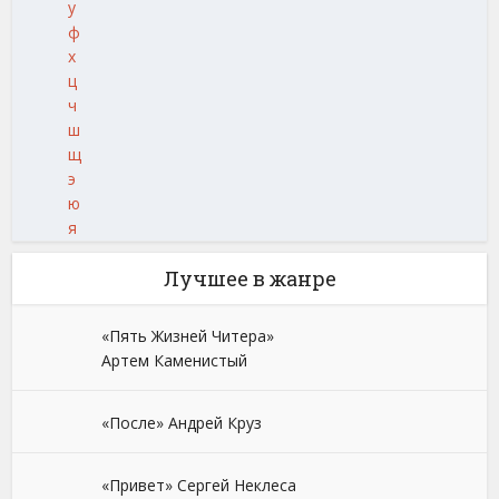
у
ф
х
ц
ч
ш
щ
э
ю
я
Лучшее в жанре
«Пять Жизней Читера»
Артем Каменистый
«После» Андрей Круз
«Привет» Сергей Неклеса