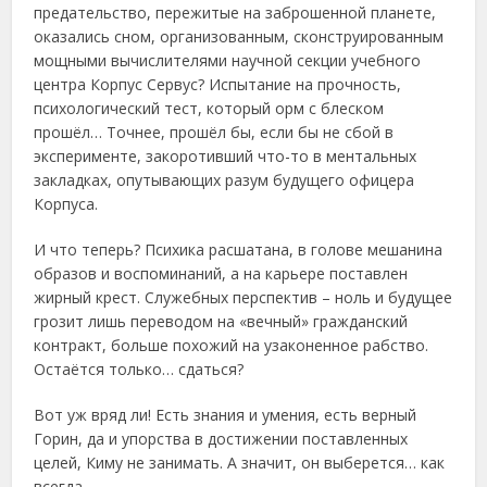
предательство, пережитые на заброшенной планете,
оказались сном, организованным, сконструированным
мощными вычислителями научной секции учебного
центра Корпус Сервус? Испытание на прочность,
психологический тест, который орм с блеском
прошёл… Точнее, прошёл бы, если бы не сбой в
эксперименте, закоротивший что-то в ментальных
закладках, опутывающих разум будущего офицера
Корпуса.
И что теперь? Психика расшатана, в голове мешанина
образов и воспоминаний, а на карьере поставлен
жирный крест. Служебных перспектив – ноль и будущее
грозит лишь переводом на «вечный» гражданский
контракт, больше похожий на узаконенное рабство.
Остаётся только… сдаться?
Вот уж вряд ли! Есть знания и умения, есть верный
Горин, да и упорства в достижении поставленных
целей, Киму не занимать. А значит, он выберется… как
всегда.