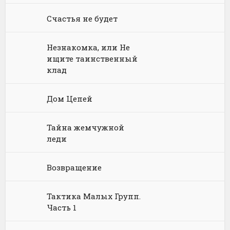
Химия
Научная фантастика
Любовное фэнтези
Счастья не будет
Юриспруденция, право
Попаданцы
Русское фэнтези
Незнакомка, или Не
Языкознание
Социальная фантастика
Ужасы и Мистика
ищите таинственный
клад
Юмористическая фантастика
Фэнтези про драконов
Юмористическое фэнтези
Дом Цепей
Тайна жемчужной
леди
Возвращение
Тактика Малых Групп.
Часть 1