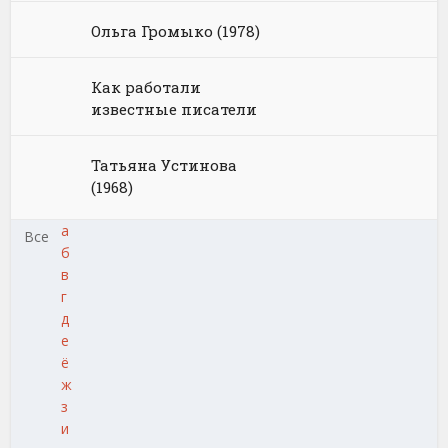
Ольга Громыко (1978)
Как работали
известные писатели
Татьяна Устинова
(1968)
а
Все
б
в
г
д
е
ё
ж
з
и