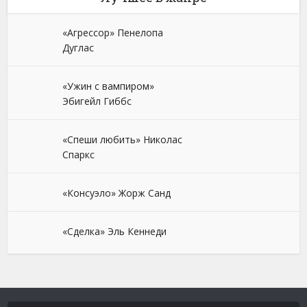
«Агрессор» Пенелопа
Дуглас
«Ужин с вампиром»
Эбигейл Гиббс
«Спеши любить» Николас
Спаркс
«Консуэло» Жорж Санд
«Сделка» Эль Кеннеди