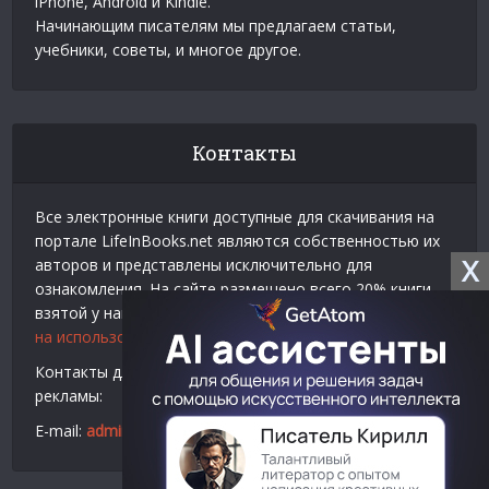
iPhone, Android и Kindle.
Начинающим писателям мы предлагаем статьи,
учебники, советы, и многое другое.
Контакты
Все электронные книги доступные для скачивания на
портале LifeInBooks.net являются собственностью их
X
авторов и представлены исключительно для
ознакомления. На сайте размещено всего 20% книги
взятой у нашего партнера
Официальное разрешение
на использование материалов Litres
.
Контакты для связи по вопросам авторского права и
рекламы:
E-mail:
admin@lifeinbooks.net