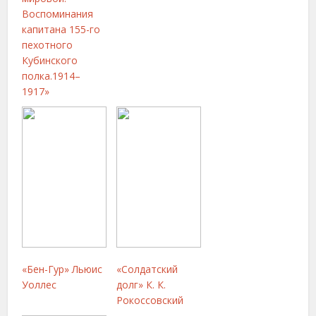
Воспоминания
капитана 155-го
пехотного
Кубинского
полка.1914–
1917»
«Бен-Гур» Льюис
«Солдатский
Уоллес
долг» К. К.
Рокоссовский