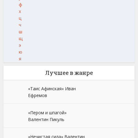
ф
х
ц
ч
ш
щ
э
ю
я
Лучшее в жанре
«Таис Афинская» Иван
Ефремов
«Пером и шпагой»
Валентин Пикуль
«Нечистая сила» Валентин