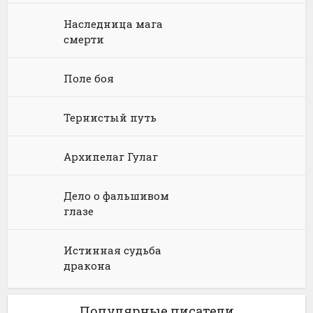
Наследница мага
Языкознание
Социальная фантастика
Ужасы и Мистика
смерти
Юмористическая фантастика
Фэнтези про драконов
Поле боя
Юмористическое фэнтези
Тернистый путь
Архипелаг Гулаг
Дело о фальшивом
глазе
Истинная судьба
дракона
Популярные писатели