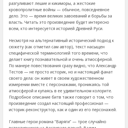
разгуливают лешие и кикиморы, а жестокие
кровопролитные войны — обычное, повседневное
дело. Это — время великих завоеваний и борьбы за
власть. Читать это произведение будет интересно
всем, кто интересуется историей Древней Руси.
Несмотря на альтернативный исторический подход к
сюжету (как отметил сам автор), текст насыщен
специфической терминологией того времени, что
делает книгу познавательной и очень атмосферной.
По манере повествования сразу видно, что Александр
Тестов — не просто историк, но и настоящий фанат
своего дела: он живет в своем художественном
измерении вместе с персонажами, проникаясь той
атмосферой и купаясь в ее удивительном колорите.
Подробное описание битв также говорит о том, что
произведение создал настоящий профессионал —
историк-реконструктор, как и один из его персонажей.
Главные герои романа “Варяги” — трое случайно
встретившихся на фестивале парней. Вадим —