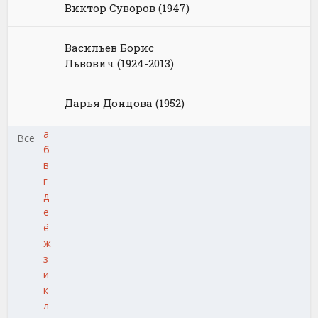
Виктор Суворов (1947)
Васильев Борис
Львович (1924-2013)
Дарья Донцова (1952)
а
Все
б
в
г
д
е
ё
ж
з
и
к
л