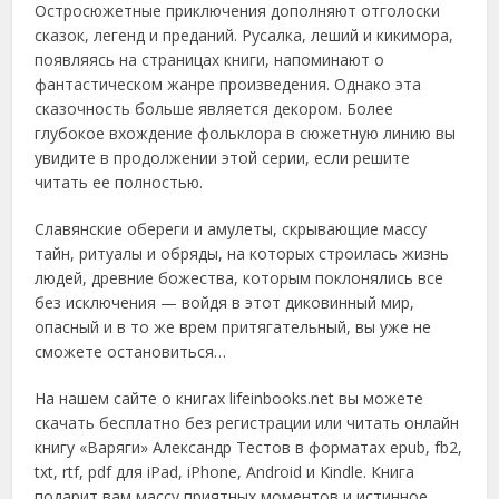
Остросюжетные приключения дополняют отголоски
сказок, легенд и преданий. Русалка, леший и кикимора,
появляясь на страницах книги, напоминают о
фантастическом жанре произведения. Однако эта
сказочность больше является декором. Более
глубокое вхождение фольклора в сюжетную линию вы
увидите в продолжении этой серии, если решите
читать ее полностью.
Славянские обереги и амулеты, скрывающие массу
тайн, ритуалы и обряды, на которых строилась жизнь
людей, древние божества, которым поклонялись все
без исключения — войдя в этот диковинный мир,
опасный и в то же врем притягательный, вы уже не
сможете остановиться…
На нашем сайте о книгах lifeinbooks.net вы можете
скачать бесплатно без регистрации или читать онлайн
книгу «Варяги» Александр Тестов в форматах epub, fb2,
txt, rtf, pdf для iPad, iPhone, Android и Kindle. Книга
подарит вам массу приятных моментов и истинное