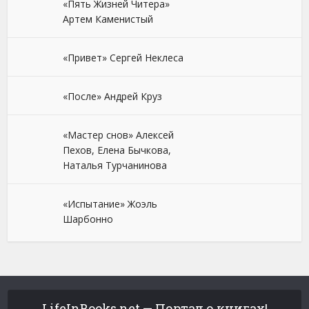
«Пять Жизней Читера»
Артем Каменистый
«Привет» Сергей Неклеса
«После» Андрей Круз
«Мастер снов» Алексей
Пехов, Елена Бычкова,
Наталья Турчанинова
«Испытание» Жоэль
Шарбонно
LifeInBooks.net — Портал о книгах!