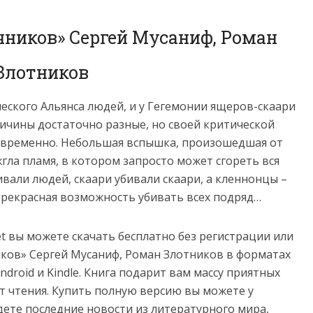
чников» Сергей Мусаниф, Роман
Злотников
еского Альянса людей, и у Гегемонии ящеров-скаари
ичины достаточно разные, но своей критической
овременно. Небольшая вспышка, произошедшая от
гла пламя, в котором запросто может сгореть вся
ивали людей, скаари убивали скаари, а кленнонцы –
прекрасная возможность убивать всех подряд…
net вы можете скачать бесплатно без регистрации или
иков» Сергей Мусаниф, Роман Злотников в форматах
e, Android и Kindle. Книга подарит вам массу приятных
т чтения. Купить полную версию вы можете у
йдете последние новости из литературного мира,