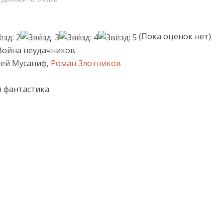
(Пока оценок нет)
Война неудачников
гей Мусаниф,
Роман Злотников
я фантастика