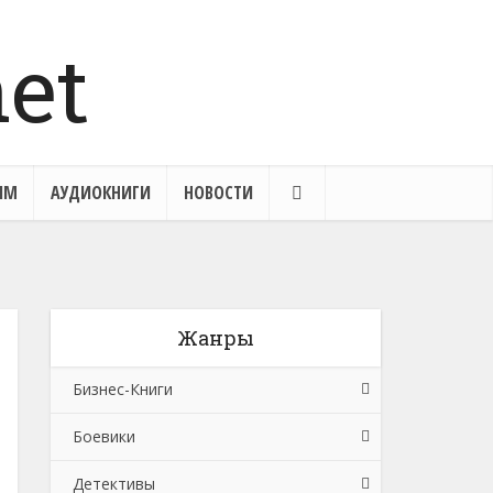
ЯМ
АУДИОКНИГИ
НОВОСТИ
Жанры
Бизнес-Книги
Боевики
Банковское дело
Детективы
Бухучет, налогообложение, аудит
Боевики: Прочее