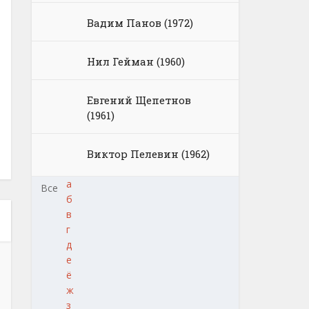
Вадим Панов (1972)
Нил Гейман (1960)
Евгений Щепетнов
(1961)
Виктор Пелевин (1962)
а
Все
б
в
г
д
е
ё
ж
з