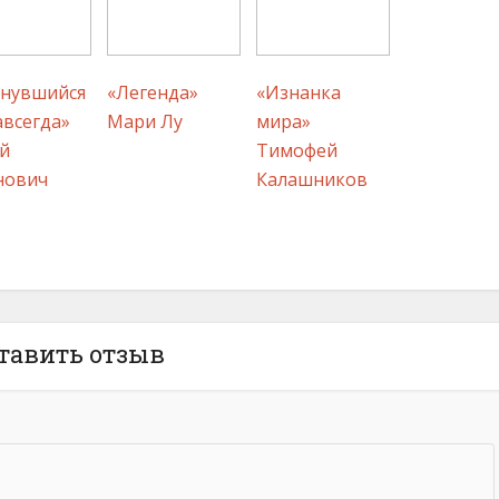
рнувшийся
«Легенда»
«Изнанка
авсегда»
Мари Лу
мира»
й
Тимофей
нович
Калашников
тавить отзыв