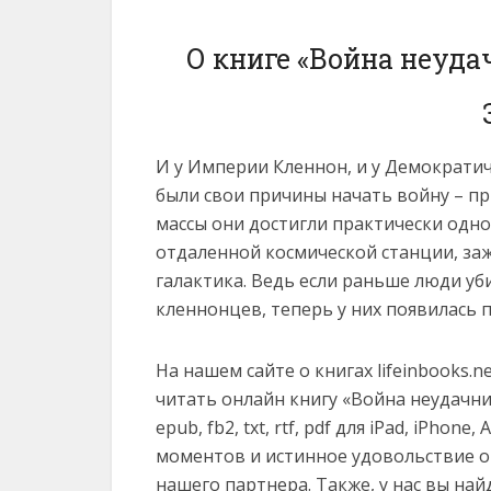
О книге «Война неуда
И у Империи Кленнон, и у Демократич
были свои причины начать войну – пр
массы они достигли практически одн
отдаленной космической станции, заж
галактика. Ведь если раньше люди уб
кленнонцев, теперь у них появилась 
На нашем сайте о книгах lifeinbooks.
читать онлайн книгу «Война неудачн
epub, fb2, txt, rtf, pdf для iPad, iPhon
моментов и истинное удовольствие о
нашего партнера. Также, у нас вы на