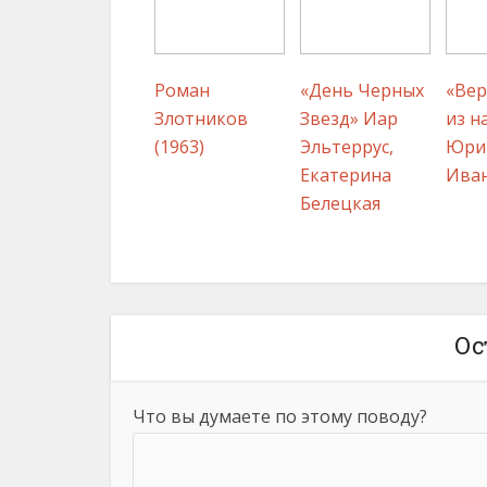
Роман
«День Черных
«Ве
Злотников
Звезд» Иар
из н
(1963)
Эльтеррус,
Юри
Екатерина
Ива
Белецкая
Ос
Что вы думаете по этому поводу?