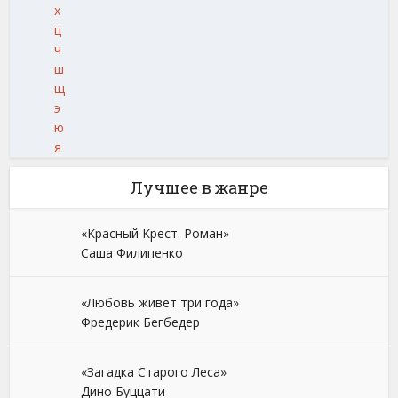
х
ц
ч
ш
щ
э
ю
я
Лучшее в жанре
«Красный Крест. Роман»
Саша Филипенко
«Любовь живет три года»
Фредерик Бегбедер
«Загадка Старого Леса»
Дино Буццати