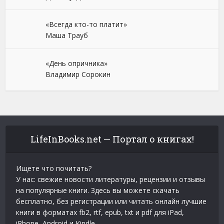
«Всегда кто-то платит»
Маша Трауб
«День опричника»
Владимир Сорокин
LifeInBooks.net — Портал о книгах!
Ищете что почитать?
У нас: свежие новости литературы, рецензии и отзывы
на популярные книги. Здесь вы можете скачать
бесплатно, без регистрации или читать онлайн лучшие
книги в форматах fb2, rtf, epub, txt и pdf для iPad,
iPhone, Android и Kindle.