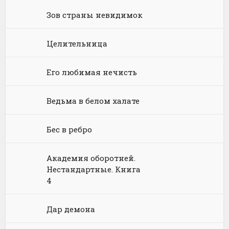
Зов страны невидимок
Химия
Научная фантастика
Любовное фэнтези
Юриспруденция, право
Попаданцы
Русское фэнтези
Целительница
Языкознание
Социальная фантастика
Ужасы и Мистика
Его любимая нечисть
Юмористическая фантастика
Фэнтези про драконов
Ведьма в белом халате
Юмористическое фэнтези
Бес в ребро
Академия оборотней.
Нестандартные. Книга
4
Дар демона