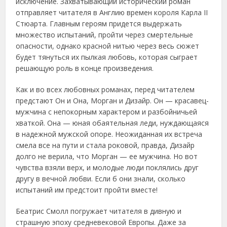
исключение. Захватывающий исторический роман
отправляет читателя в Англию времен короля Карла II
Стюарта. Главным героям придется выдержать
множество испытаний, пройти через смертельные
опасности, однако красной нитью через весь сюжет
будет тянуться их пылкая любовь, которая сыграет
решающую роль в конце произведения.
Как и во всех любовных романах, перед читателем
предстают Он и Она, Морган и Дизайр. Он — красавец-
мужчина с непокорным характером и разбойничьей
хваткой. Она — юная обаятельная леди, нуждающаяся
в надежной мужской опоре. Неожиданная их встреча
смела все на пути и стала роковой, правда, Дизайр
долго не верила, что Морган — ее мужчина. Но вот
чувства взяли верх, и молодые люди поклялись друг
другу в вечной любви. Если б они знали, сколько
испытаний им предстоит пройти вместе!
Беатрис Смолл погружает читателя в дивную и
страшную эпоху средневековой Европы. Даже за