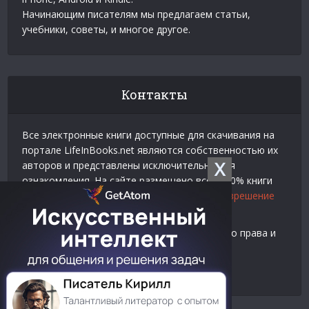
Начинающим писателям мы предлагаем статьи,
учебники, советы, и многое другое.
Контакты
Все электронные книги доступные для скачивания на
портале LifeInBooks.net являются собственностью их
X
авторов и представлены исключительно для
ознакомления. На сайте размещено всего 20% книги
взятой у нашего партнера
Официальное разрешение
на использование материалов Litres
.
Контакты для связи по вопросам авторского права и
рекламы:
E-mail:
admin@lifeinbooks.net