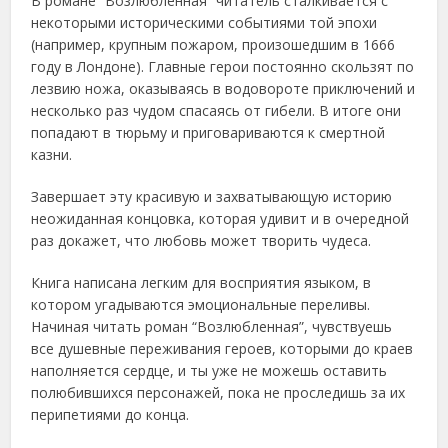
В романе “Возлюбленная” читатель сталкивается с
некоторыми историческими событиями той эпохи
(например, крупным пожаром, произошедшим в 1666
году в Лондоне). Главные герои постоянно скользят по
лезвию ножа, оказываясь в водовороте приключений и
несколько раз чудом спасаясь от гибели. В итоге они
попадают в тюрьму и приговариваются к смертной
казни.
Завершает эту красивую и захватывающую историю
неожиданная концовка, которая удивит и в очередной
раз докажет, что любовь может творить чудеса.
Книга написана легким для восприятия языком, в
котором угадываются эмоциональные переливы.
Начиная читать роман “Возлюбленная”, чувствуешь
все душевные переживания героев, которыми до краев
наполняется сердце, и ты уже не можешь оставить
полюбившихся персонажей, пока не проследишь за их
перипетиями до конца.