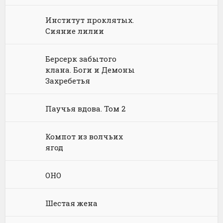
Философия
Космическая фантастика
Книги про волшебников
Юмористические стихи
Институт проклятых.
Химия
Научная фантастика
Любовное фэнтези
Сияние лилии
Юриспруденция, право
Попаданцы
Русское фэнтези
Берсерк забытого
Языкознание
Социальная фантастика
Ужасы и Мистика
клана. Боги и Демоны
Захребетья
Юмористическая фантастика
Фэнтези про драконов
Паучья вдова. Том 2
Юмористическое фэнтези
Компот из волчьих
ягод
ОНО
Шестая жена