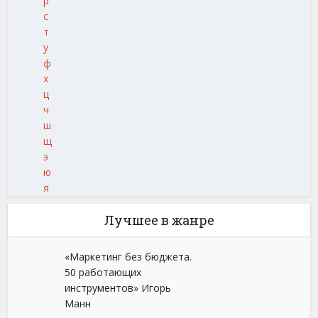
р
с
т
у
ф
х
ц
ч
ш
щ
э
ю
я
Лучшее в жанре
«Маркетинг без бюджета.
50 работающих
инструментов» Игорь
Манн