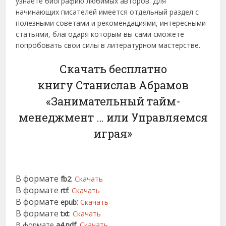
узнаете биографию любимых авторов. Для
начинающих писателей имеется отдельный раздел с
полезными советами и рекомендациями, интересными
статьями, благодаря которым вы сами сможете
попробовать свои силы в литературном мастерстве.
Скачать бесплатно
книгу Станислав Абрамов
«Занимательный тайм-
менеджмент … или Управляемся
играя»
В формате
:
fb2
Скачать
В формате
:
rtf
Скачать
В формате
:
epub
Скачать
В формате
:
txt
Скачать
В формате
a4.pdf
:
Скачать