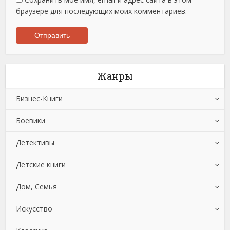
браузере для последующих моих комментариев.
Жанры
Бизнес-Книги
Боевики
Банковское дело
Детективы
Бухучет, налогообложение, аудит
Боевики: Прочее
Детские книги
Делопроизводство
Криминальные боевики
Зарубежные детективы
Дом, Семья
Зарубежная деловая литература
Триллеры
Иронические детективы
Детская проза
Искусство
Корпоративная культура
Исторические детективы
Детская фантастика
Автомобили и ПДД