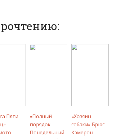
прочтению:
га Пяти
«Полный
«Хозяин
ц»
порядок.
собаки» Брюс
мото
Понедельный
Кэмерон