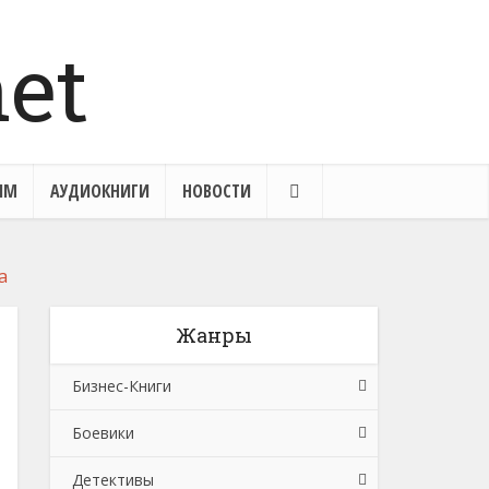
ЯМ
АУДИОКНИГИ
НОВОСТИ
а
Жанры
Бизнес-Книги
Боевики
Банковское дело
Детективы
Бухучет, налогообложение, аудит
Боевики: Прочее