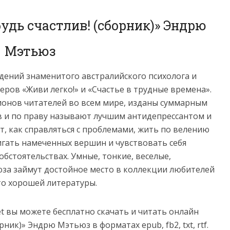
будь счастлив! (сборник)» Эндрю
Мэтьюз
ений знаменитого австралийского психолога и
ров «Живи легко!» и «Счастье в трудные времена».
ионов читателей во всем мире, изданы суммарным
в и по праву называют лучшим антидепрессантом и
т, как справляться с проблемами, жить по велению
тигать намеченных вершин и чувствовать себя
обстоятельствах. Умные, тонкие, веселые,
за займут достойное место в коллекции любителей
то хорошей литературы.
net вы можете бесплатно скачать и читать онлайн
рник)» Эндрю Мэтьюз в форматах epub, fb2, txt, rtf.