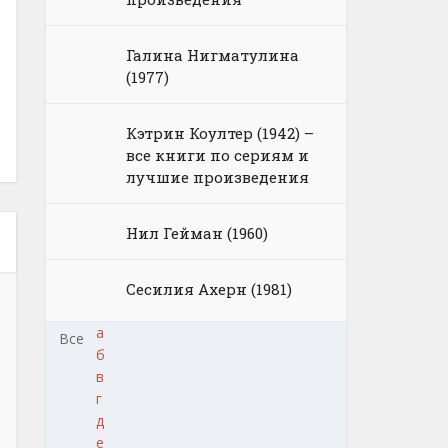
Галина Нигматулина
(1977)
Кэтрин Коултер (1942) –
все книги по сериям и
лучшие произведения
Нил Гейман (1960)
Сесилия Ахерн (1981)
а
Все
б
в
г
д
е