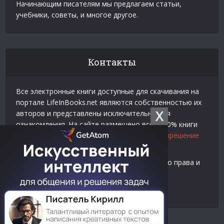
Начинающим писателям мы предлагаем статьи,
учебники, советы, и многое другое.
Контакты
Все электронные книги доступные для скачивания на
портале LifeInBooks.net являются собственностью их
X
авторов и представлены исключительно для
ознакомления. На сайте размещено всего 20% книги
взятой у нашего партнера
Официальное разрешение
на использование материалов Litres
.
Контакты для связи по вопросам авторского права и
рекламы:
E-mail:
admin@lifeinbooks.net