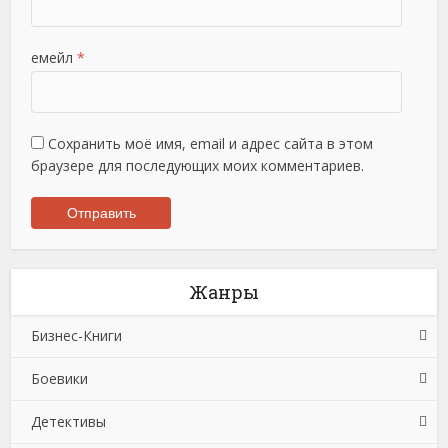
емейл
*
Сохранить моё имя, email и адрес сайта в этом
браузере для последующих моих комментариев.
Жанры
Бизнес-Книги
Боевики
Банковское дело
Детективы
Бухучет, налогообложение, аудит
Боевики: Прочее